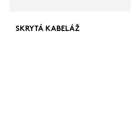
SKRYTÁ KABELÁŽ
Eliminujte trasování kabeláže napříč stolem
mezi stolními mikrofony tím, že je propojíte
s rozbočovači prostřednictvím průchodek
pod stolem. Audio kabeláž tak zůstane
skryta a konferenční místnost si zachová
profesionální vzhled.