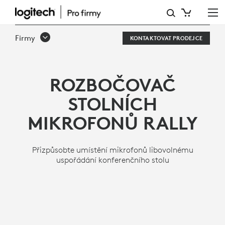
ROZBOČOVAČ
STOLNÍCH
Firmy
KONTAKTOVAT PRODEJCE
MIKROFONŮ
RALLY
ROZBOČOVAČ
STOLNÍCH
MIKROFONŮ RALLY
Přizpůsobte umístění mikrofonů libovolnému
uspořádání konferenčního stolu