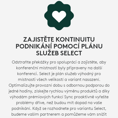
certifikovaný recyklovaný plast od konečného
spotřebitele v poměru 62 %. Dáváme druhý život
plastům spotřební elektroniky, abychom snížili naši
1
uhlíkovou stopu.
Nezahrnuje příslušen
VÍCE O RECYKLOVANÝCH PLASTECH
ZAJISTĚTE KONTINUITU
PODNIKÁNÍ POMOCÍ PLÁNU
SLUŽEB SELECT
Odstraňte překážky pro spolupráci a zajistěte, aby
konferenční místnosti byly připraveny na další
konferenci. Select je plán služeb výhodný pro
místnosti všech velikostí a variant nasazení.
Optimalizujte provozní dobu s odbornou podporou do
jedné hodiny, získejte rychlou výměnu produktů a díky
výhodám prémiových funkcí Sync proaktivně vyřešte
problémy dříve, než budou mít dopad na vaše
podnikání. Když se rozhodnete pro variantu Select,
budeme vaším partnerem a pomůžeme vám snížit