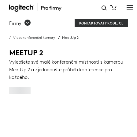
KUPTE
KAMERU
Firmy
KONTAKTOVAT PRODEJCE
MEETUP
Videokonferenční kamery
MeetUp 2
2
MEETUP 2
Vylepšete své malé konferenční místnosti s kamerou
MeetUp 2 a zjednodušte průběh konference pro
každého.