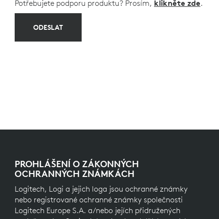
Potřebujete podporu produktu? Prosím,
klikněte zde
.
ODESLAT
PROHLÁŠENÍ O ZÁKONNÝCH
OCHRANNÝCH ZNÁMKÁCH
Logitech, Logi a jejich loga jsou ochranné známky
nebo registrované ochranné známky společnosti
Logitech Europe S.A. a/nebo jejích přidružených