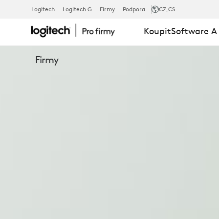
BRIO
Logitech
Logitech G
Firmy
Podpora
CZ
,CS
Koupit
Software A
305
Firmy
BUSINESS
WEBCAM