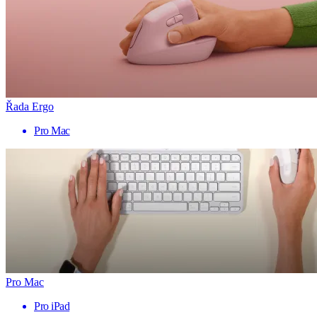
Řada Ergo
Pro Mac
Pro Mac
Pro iPad