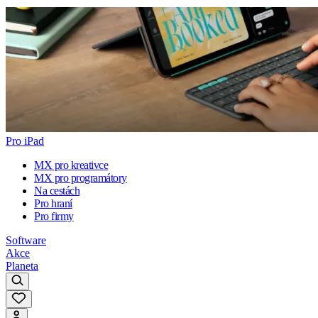
Pro iPad
MX pro kreativce
MX pro programátory
Na cestách
Pro hraní
Pro firmy
Software
Akce
Planeta