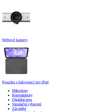
Webové kamery
Pouzdra s klávesnicí pro iPad
Mikrofony
Reproduktory
Digitální pera
Simulační vybavení
Závodění