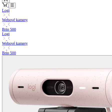
Logi
Webové kamery
Brio 500
Logi
Webové kamery
Brio 500