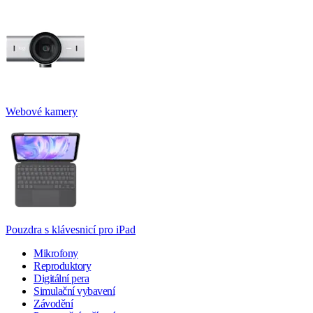
Webové kamery
Pouzdra s klávesnicí pro iPad
Mikrofony
Reproduktory
Digitální pera
Simulační vybavení
Závodění