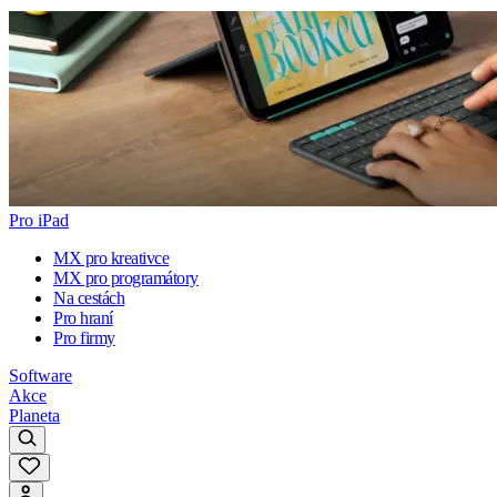
Pro iPad
MX pro kreativce
MX pro programátory
Na cestách
Pro hraní
Pro firmy
Software
Akce
Planeta