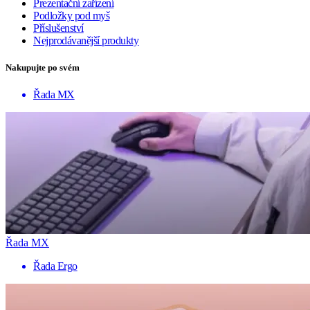
Prezentační zařízení
Podložky pod myš
Příslušenství
Nejprodávanější produkty
Nakupujte po svém
Řada MX
Řada MX
Řada Ergo