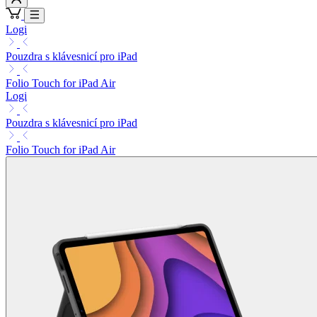
Logi
Pouzdra s klávesnicí pro iPad
Folio Touch for iPad Air
Logi
Pouzdra s klávesnicí pro iPad
Folio Touch for iPad Air