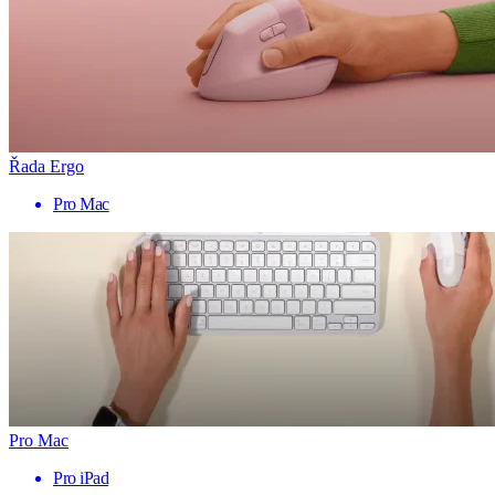
Řada Ergo
Pro Mac
Pro Mac
Pro iPad