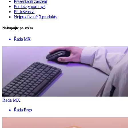
Prezentační zařízení
Podložky pod myš
Příslušenství
Nejprodávanější produkty
Nakupujte po svém
Řada MX
Řada MX
Řada Ergo