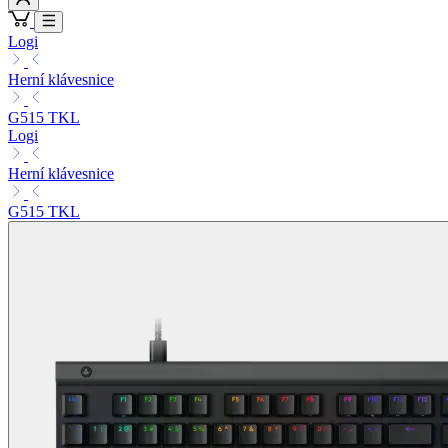
Logi
Herní klávesnice
G515 TKL
Logi
Herní klávesnice
G515 TKL