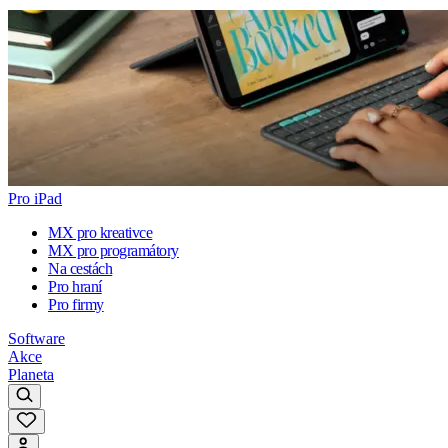
Pro iPad
MX pro kreativce
MX pro programátory
Na cestách
Pro hraní
Pro firmy
Software
Akce
Planeta