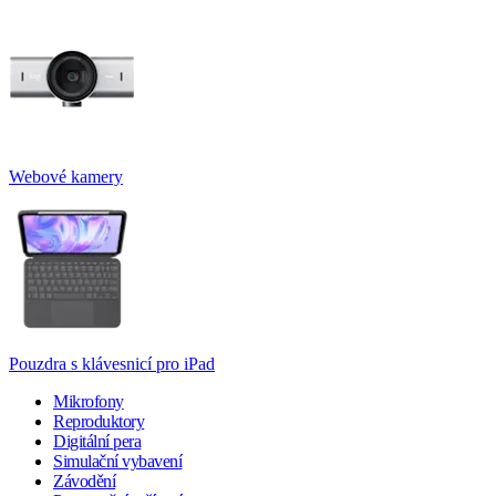
Webové kamery
Pouzdra s klávesnicí pro iPad
Mikrofony
Reproduktory
Digitální pera
Simulační vybavení
Závodění