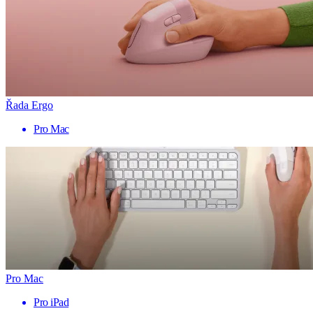
Řada Ergo
Pro Mac
Pro Mac
Pro iPad