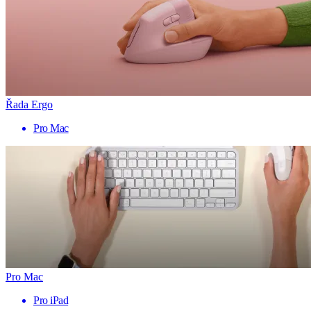
Řada Ergo
Pro Mac
Pro Mac
Pro iPad