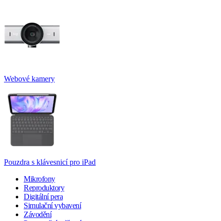
Webové kamery
Pouzdra s klávesnicí pro iPad
Mikrofony
Reproduktory
Digitální pera
Simulační vybavení
Závodění