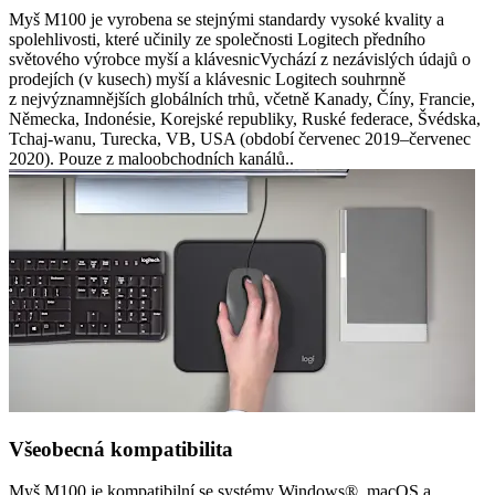
Myš M100 je vyrobena se stejnými standardy vysoké kvality a
spolehlivosti, které učinily ze společnosti Logitech předního
světového výrobce myší a klávesnicVychází z nezávislých údajů o
prodejích (v kusech) myší a klávesnic Logitech souhrnně
z nejvýznamnějších globálních trhů, včetně Kanady, Číny, Francie,
Německa, Indonésie, Korejské republiky, Ruské federace, Švédska,
Tchaj-wanu, Turecka, VB, USA (období červenec 2019–červenec
2020). Pouze z maloobchodních kanálů..
Všeobecná kompatibilita
Myš M100 je kompatibilní se systémy Windows®, macOS a