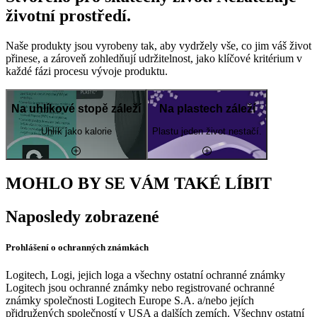
životní prostředí.
Naše produkty jsou vyrobeny tak, aby vydržely vše, co jim váš život
přinese, a zároveň zohledňují udržitelnost, jako klíčové kritérium v
každé fázi procesu vývoje produktu.
Na uhlíkové stopě záleží
Na plastech záleží
Uhlík jako kalorie
Plastu jeden život nestačí.
MOHLO BY SE VÁM TAKÉ LÍBIT
Naposledy zobrazené
Prohlášení o ochranných známkách
Logitech, Logi, jejich loga a všechny ostatní ochranné známky
Logitech jsou ochranné známky nebo registrované ochranné
známky společnosti Logitech Europe S.A. a/nebo jejích
přidružených společností v USA a dalších zemích. Všechny ostatní