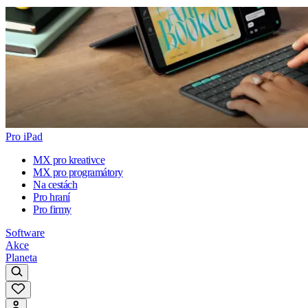
Pro iPad
MX pro kreativce
MX pro programátory
Na cestách
Pro hraní
Pro firmy
Software
Akce
Planeta