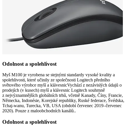
Odolnost a spolehlivost
Myš M100 je vyrobena se stejnými standardy vysoké kvality a
spolehlivosti, které učinily ze společnosti Logitech předního
světového výrobce myší a klávesnicVychází z nezávislých údajů o
prodejích (v kusech) myší a klávesnic Logitech souhrnně
z nejvýznamnějších globálních trhů, včetně Kanady, Číny, Francie,
Německa, Indonésie, Korejské republiky, Ruské federace, Švédska,
Tchaj-wanu, Turecka, VB, USA (období červenec 2019–červenec
2020). Pouze z maloobchodních kanálů..
Odolnost a spolehlivost