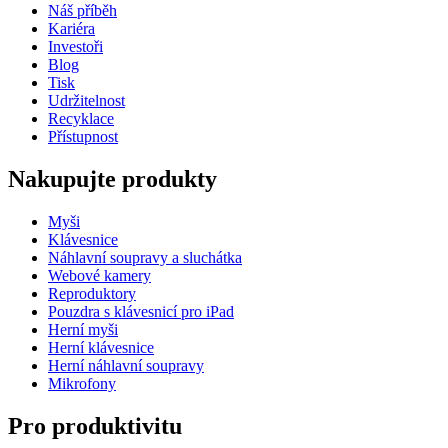
Náš příběh
Kariéra
Investoři
Blog
Tisk
Udržitelnost
Recyklace
Přístupnost
Nakupujte produkty
Myši
Klávesnice
Náhlavní soupravy a sluchátka
Webové kamery
Reproduktory
Pouzdra s klávesnicí pro iPad
Herní myši
Herní klávesnice
Herní náhlavní soupravy
Mikrofony
Pro produktivitu