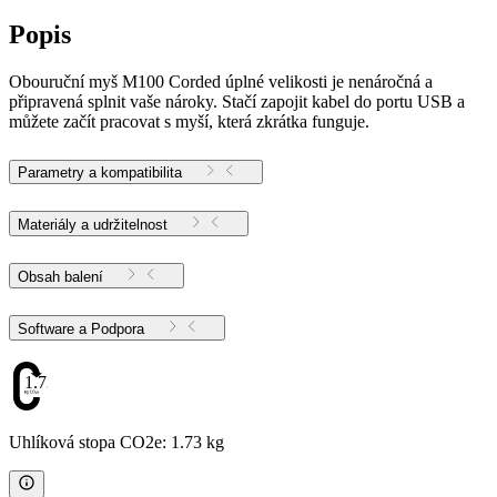
Popis
Obouruční myš M100 Corded úplné velikosti je nenáročná a
připravená splnit vaše nároky. Stačí zapojit kabel do portu USB a
můžete začít pracovat s myší, která zkrátka funguje.
Parametry a kompatibilita
Materiály a udržitelnost
Obsah balení
Software a Podpora
1.73
Uhlíková stopa CO2e: 1.73 kg