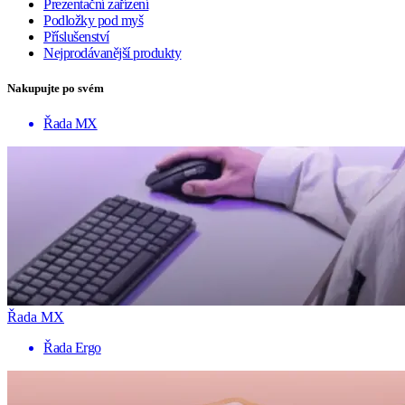
Prezentační zařízení
Podložky pod myš
Příslušenství
Nejprodávanější produkty
Nakupujte po svém
Řada MX
Řada MX
Řada Ergo