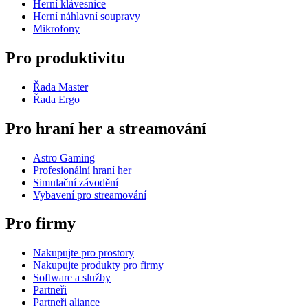
Herní klávesnice
Herní náhlavní soupravy
Mikrofony
Pro produktivitu
Řada Master
Řada Ergo
Pro hraní her a streamování
Astro Gaming
Profesionální hraní her
Simulační závodění
Vybavení pro streamování
Pro firmy
Nakupujte pro prostory
Nakupujte produkty pro firmy
Software a služby
Partneři
Partneři aliance