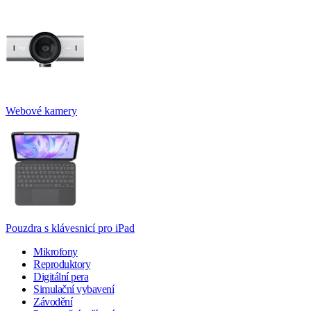
Webové kamery
Pouzdra s klávesnicí pro iPad
Mikrofony
Reproduktory
Digitální pera
Simulační vybavení
Závodění