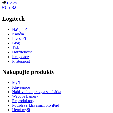
CZ,cs
Logitech
Náš příběh
Kariéra
Investoři
Blog
Tisk
Udržitelnost
Recyklace
Přístupnost
Nakupujte produkty
Myši
Klávesnice
Náhlavní soupravy a sluchátka
Webové kamery
Reproduktory
Pouzdra s klávesnicí pro iPad
Herní myši