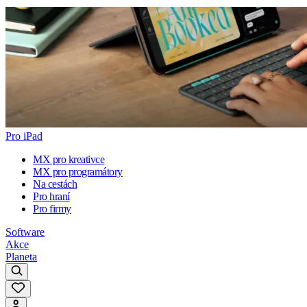
Pro iPad
MX pro kreativce
MX pro programátory
Na cestách
Pro hraní
Pro firmy
Software
Akce
Planeta