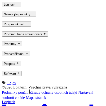
Logitech
Nakupujte produkty
Pro produktivitu
Pro hraní her a streamování
Pro firmy
Pro vzdělávání
Podpora
Software
CZ,cs
©2026 Logitech. Všechna práva vyhrazena
Podmínky použití
Zásady ochrany osobních údajů
Nastavení
souborů cookie
Mapa stránek
Logitech