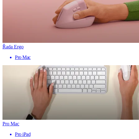
Řada Ergo
Pro Mac
Pro Mac
Pro iPad