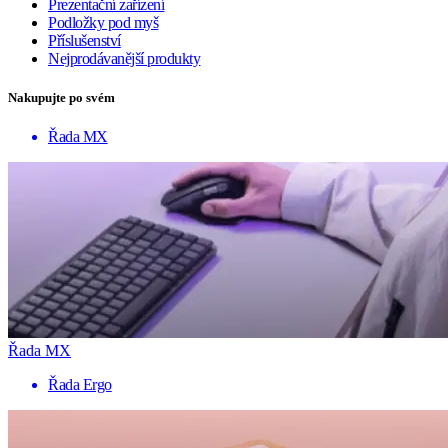
Prezentační zařízení
Podložky pod myš
Příslušenství
Nejprodávanější produkty
Nakupujte po svém
Řada MX
Řada MX
Řada Ergo