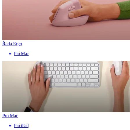
Řada Ergo
Pro Mac
Pro Mac
Pro iPad