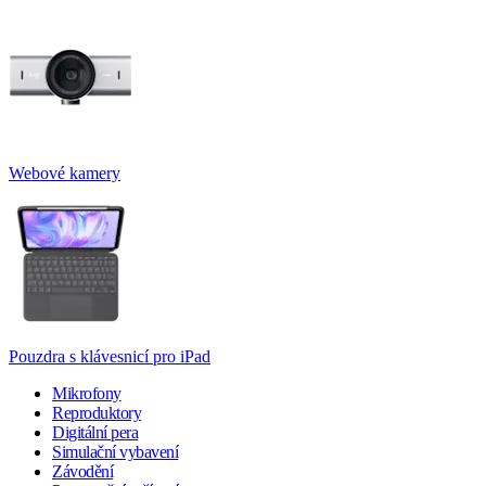
Webové kamery
Pouzdra s klávesnicí pro iPad
Mikrofony
Reproduktory
Digitální pera
Simulační vybavení
Závodění