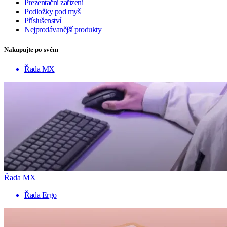
Prezentační zařízení
Podložky pod myš
Příslušenství
Nejprodávanější produkty
Nakupujte po svém
Řada MX
Řada MX
Řada Ergo