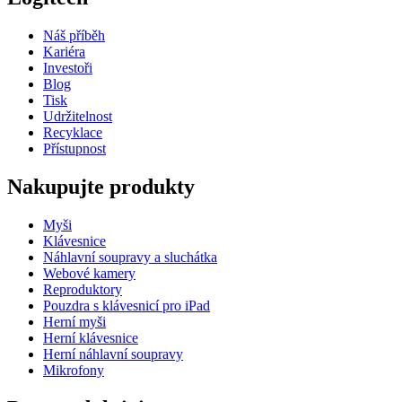
Náš příběh
Kariéra
Investoři
Blog
Tisk
Udržitelnost
Recyklace
Přístupnost
Nakupujte produkty
Myši
Klávesnice
Náhlavní soupravy a sluchátka
Webové kamery
Reproduktory
Pouzdra s klávesnicí pro iPad
Herní myši
Herní klávesnice
Herní náhlavní soupravy
Mikrofony