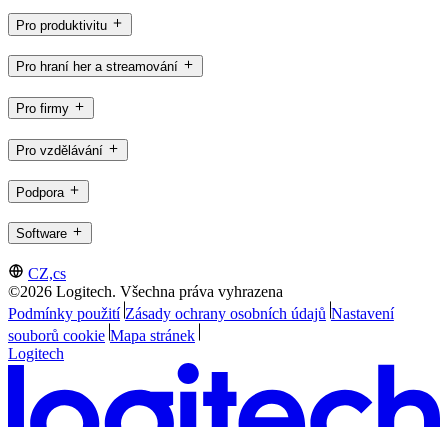
Pro produktivitu
Pro hraní her a streamování
Pro firmy
Pro vzdělávání
Podpora
Software
CZ,cs
©2026 Logitech. Všechna práva vyhrazena
Podmínky použití
Zásady ochrany osobních údajů
Nastavení
souborů cookie
Mapa stránek
Logitech