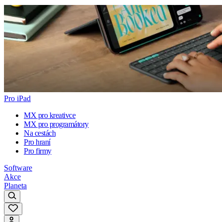
Pro iPad
MX pro kreativce
MX pro programátory
Na cestách
Pro hraní
Pro firmy
Software
Akce
Planeta