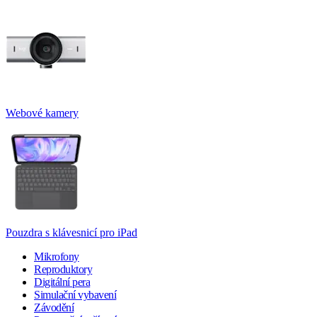
Webové kamery
Pouzdra s klávesnicí pro iPad
Mikrofony
Reproduktory
Digitální pera
Simulační vybavení
Závodění