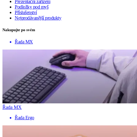
Prezentační zařízení
Podložky pod myš
Příslušenství
Nejprodávanější produkty
Nakupujte po svém
Řada MX
Řada MX
Řada Ergo