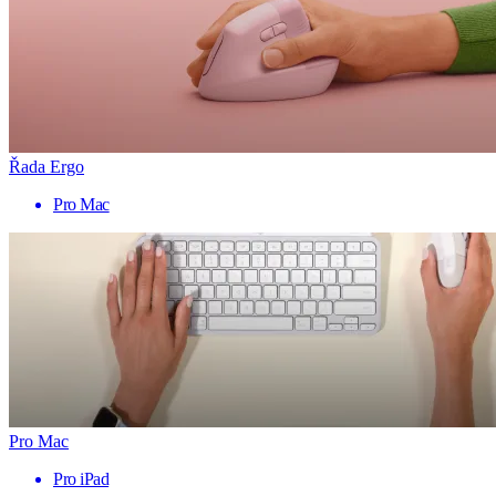
Řada Ergo
Pro Mac
Pro Mac
Pro iPad