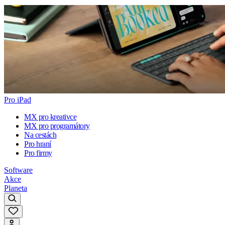
Pro iPad
MX pro kreativce
MX pro programátory
Na cestách
Pro hraní
Pro firmy
Software
Akce
Planeta