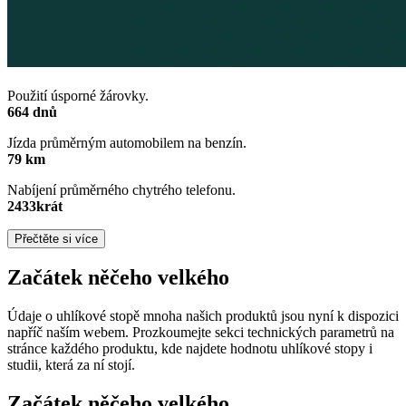
Použití úsporné žárovky.
664 dnů
Jízda průměrným automobilem na benzín.
79 km
Nabíjení průměrného chytrého telefonu.
2433krát
Přečtěte si více
Začátek něčeho velkého
Údaje o uhlíkové stopě mnoha našich produktů jsou nyní k dispozici
napříč naším webem. Prozkoumejte sekci technických parametrů na
stránce každého produktu, kde najdete hodnotu uhlíkové stopy i
studii, která za ní stojí.
Začátek něčeho velkého