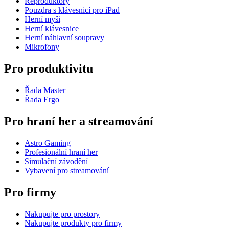
Reproduktory
Pouzdra s klávesnicí pro iPad
Herní myši
Herní klávesnice
Herní náhlavní soupravy
Mikrofony
Pro produktivitu
Řada Master
Řada Ergo
Pro hraní her a streamování
Astro Gaming
Profesionální hraní her
Simulační závodění
Vybavení pro streamování
Pro firmy
Nakupujte pro prostory
Nakupujte produkty pro firmy