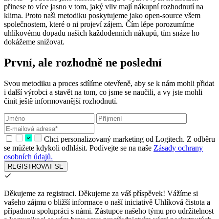
přinese to více jasno v tom, jaký vliv mají nákupní rozhodnutí na
klima. Proto naši metodiku poskytujeme jako open-source všem
společnostem, které o ni projeví zájem. Čím lépe porozumíme
uhlíkovému dopadu našich každodenních nákupů, tím snáze ho
dokážeme snižovat.
První, ale rozhodně ne poslední
Svou metodiku a proces sdílíme otevřeně, aby se k nám mohli přidat
i další výrobci a stavět na tom, co jsme se naučili, a vy jste mohli
činit ještě informovanější rozhodnutí.
Chci personalizovaný marketing od Logitech. Z odběru
se můžete kdykoli odhlásit. Podívejte se na naše
Zásady ochrany
osobních údajů.
REGISTROVAT SE
Děkujeme za registraci.
Děkujeme za váš příspěvek! Vážíme si
vašeho zájmu o bližší informace o naší iniciativě Uhlíková čistota a
případnou spolupráci s námi. Zástupce našeho týmu pro udržitelnost