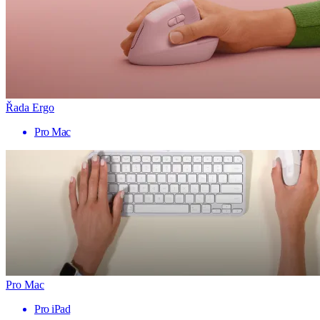
Řada Ergo
Pro Mac
Pro Mac
Pro iPad