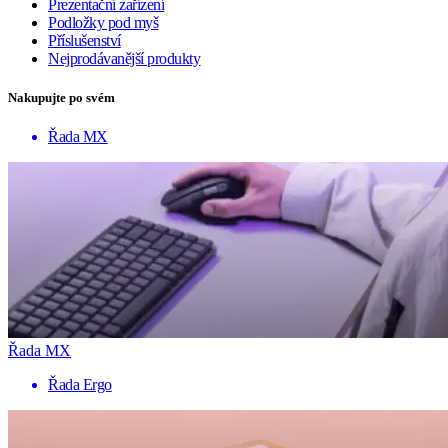
Prezentační zařízení
Podložky pod myš
Příslušenství
Nejprodávanější produkty
Nakupujte po svém
Řada MX
Řada MX
Řada Ergo