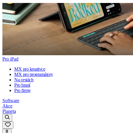
Pro iPad
MX pro kreativce
MX pro programátory
Na cestách
Pro hraní
Pro firmy
Software
Akce
Planeta