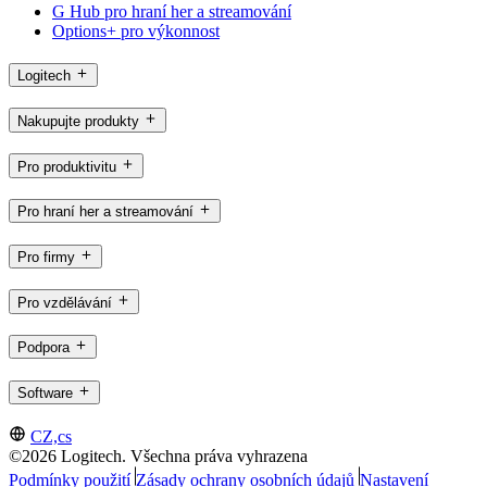
G Hub pro hraní her a streamování
Options+ pro výkonnost
Logitech
Nakupujte produkty
Pro produktivitu
Pro hraní her a streamování
Pro firmy
Pro vzdělávání
Podpora
Software
CZ,cs
©2026 Logitech. Všechna práva vyhrazena
Podmínky použití
Zásady ochrany osobních údajů
Nastavení