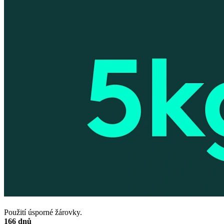
Použití úsporné žárovky.
166 dnů