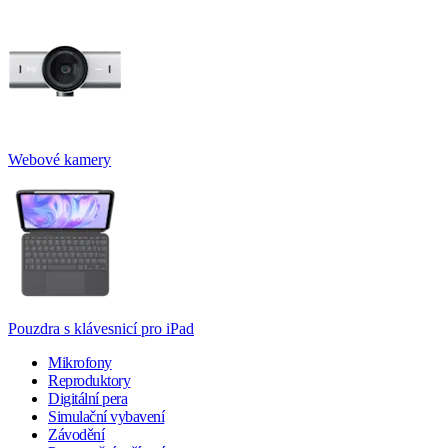
Webové kamery
Pouzdra s klávesnicí pro iPad
Mikrofony
Reproduktory
Digitální pera
Simulační vybavení
Závodění