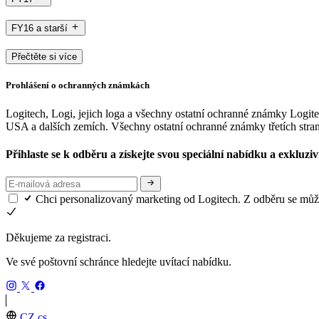
FY16 a starší
Přečtěte si více
Prohlášení o ochranných známkách
Logitech, Logi, jejich loga a všechny ostatní ochranné známky Logi
USA a dalších zemích. Všechny ostatní ochranné známky třetích stran
Přihlaste se k odběru a získejte svou speciální nabídku a exkluzi
Chci personalizovaný marketing od Logitech. Z odběru se může
Děkujeme za registraci.
Ve své poštovní schránce hledejte uvítací nabídku.
CZ,cs