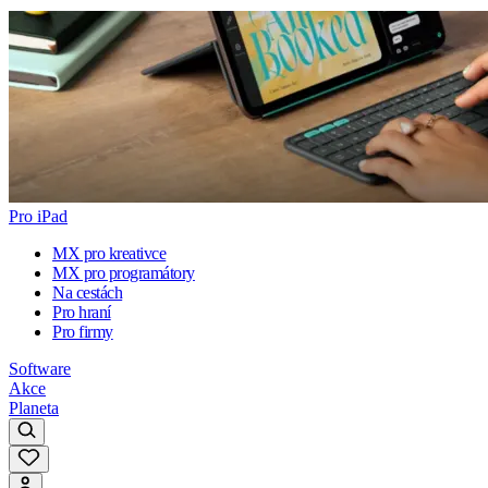
Pro iPad
MX pro kreativce
MX pro programátory
Na cestách
Pro hraní
Pro firmy
Software
Akce
Planeta