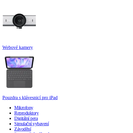
Webové kamery
Pouzdra s klávesnicí pro iPad
Mikrofony
Reproduktory
Digitální pera
Simulační vybavení
Závodění