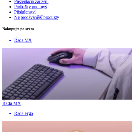
Prezentační zařízení
Podložky pod myš
Příslušenství
Nejprodávanější produkty
Nakupujte po svém
Řada MX
Řada MX
Řada Ergo