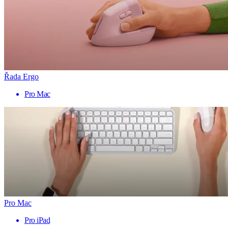
Řada Ergo
Pro Mac
Pro Mac
Pro iPad