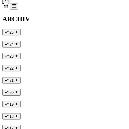
ARCHIV
FY25
FY24
FY23
FY22
FY21
FY20
FY19
FY18
FY17