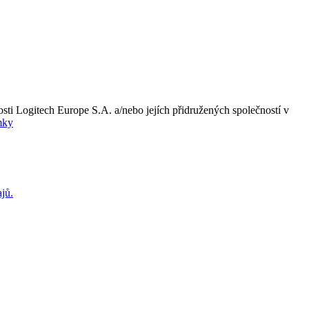
ti Logitech Europe S.A. a/nebo jejích přidružených společností v
mky
jů.