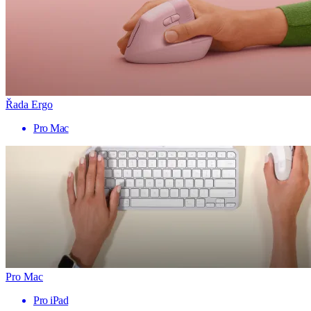
Řada Ergo
Pro Mac
Pro Mac
Pro iPad