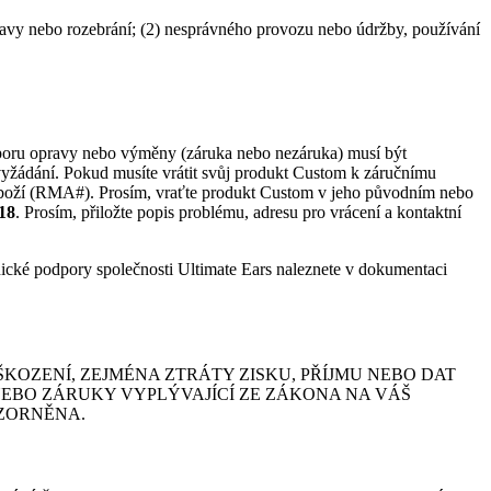
ravy nebo rozebrání; (2) nesprávného provozu nebo údržby, používání
oru opravy nebo výměny (záruka nebo nezáruka) musí být
vyžádání. Pokud musíte vrátit svůj produkt Custom k záručnímu
ní zboží (RMA#). Prosím, vraťte produkt Custom v jeho původním nebo
618
. Prosím, přiložte popis problému, adresu pro vrácení a kontaktní
nické podpory společnosti Ultimate Ears naleznete v dokumentaci
KOZENÍ, ZEJMÉNA ZTRÁTY ZISKU, PŘÍJMU NEBO DAT
NEBO ZÁRUKY VYPLÝVAJÍCÍ ZE ZÁKONA NA VÁŠ
OZORNĚNA.