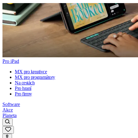
Pro iPad
MX pro kreativce
MX pro programátory
Na cestách
Pro hraní
Pro firmy
Software
Akce
Planeta