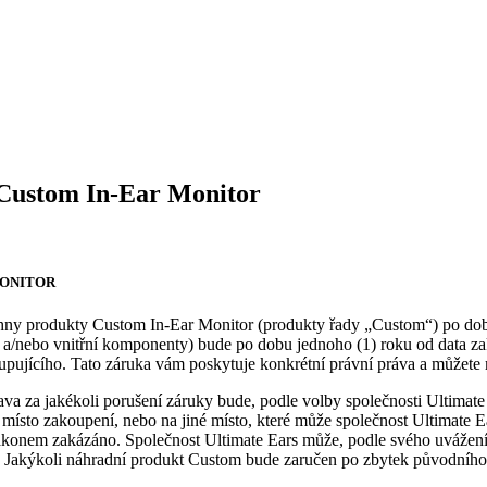
 Custom In-Ear Monitor
MONITOR
chny produkty Custom In-Ear Monitor (produkty řady „Custom“) po dobu
na a/nebo vnitřní komponenty) bude po dobu jednoho (1) roku od data 
ujícího. Tato záruka vám poskytuje konkrétní právní práva a můžete mít
a za jakékoli porušení záruky bude, podle volby společnosti Ultimate 
ísto zakoupení, nebo na jiné místo, které může společnost Ultimate E
ákonem zakázáno. Společnost Ultimate Ears může, podle svého uvážení
akýkoli náhradní produkt Custom bude zaručen po zbytek původního zár