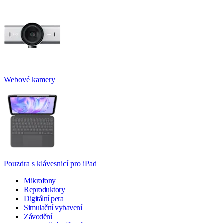
Webové kamery
Pouzdra s klávesnicí pro iPad
Mikrofony
Reproduktory
Digitální pera
Simulační vybavení
Závodění