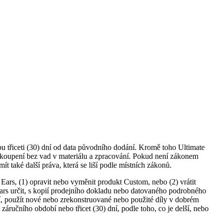
 třiceti (30) dní od data původního dodání. Kromě toho Ultimate
zakoupení bez vad v materiálu a zpracování. Pokud není zákonem
 také další práva, která se liší podle místních zákonů.
Ears, (1) opravit nebo vyměnit produkt Custom, nebo (2) vrátit
ars určit, s kopií prodejního dokladu nebo datovaného podrobného
, použít nové nebo zrekonstruované nebo použité díly v dobrém
učního období nebo třicet (30) dní, podle toho, co je delší, nebo