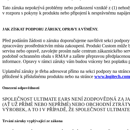
Tato záruka nepokrývá problémy nebo poškození vzniklé z (1) nehody
v rozporu s pokyny k produktu nebo připojení k nesprávnému napájení;
JAK ZÍSKAT PODPORU ZÁRUKY, OPRAVY A VÝMĚNY.
Před podáním žádosti o záruku doporučujeme navštívit sekci podpor
zpracovány prostřednictvím místa zakoupení. Produkt Custom může bý
servisu nebo opravě, zavolejte prosím naše centrum zákaznického ser
podobně ochranném obalu s RMA# a zašlete přepravou předplacenou 
informace. Opravy v rámci záruky vám budou vráceny bez poplatku 
Uplatnění záruky je třeba adresovat přímo na sekci podpory na strán
přiložené k příslušnému produktu nebo na stránce
www.logitech.com
Omezení odpovědnosti
SPOLEČNOST ULTIMATE EARS NENÍ ZODPOVĚDNÁ ZA JA
(AŤ UŽ PŘÍMÉ NEBO NEPŘÍMÉ) NEBO OBCHODNÍ ZTRÁT
VÝROBEK, A TO I V PŘÍPADĚ, ŽE SPOLEČNOST ULTIM
Trvání záruky vyplývající ze zákona