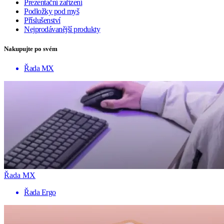
Prezentační zařízení
Podložky pod myš
Příslušenství
Nejprodávanější produkty
Nakupujte po svém
Řada MX
Řada MX
Řada Ergo