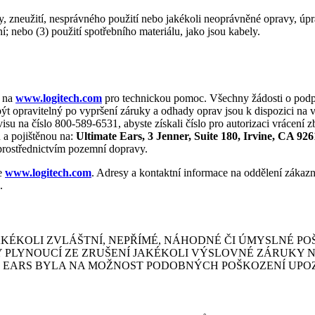
, zneužití, nesprávného použití nebo jakékoli neoprávněné opravy, úp
 nebo (3) použití spotřebního materiálu, jako jsou kabely.
y na
www.logitech.com
pro technickou pomoc. Všechny žádosti o podp
t opravitelný po vypršení záruky a odhady oprav jsou k dispozici na 
visu na číslo 800-589-6531, abyste získali číslo pro autorizaci vráce
a pojištěnou na:
Ultimate Ears, 3 Jenner, Suite 180, Irvine, CA 92
prostřednictvím pozemní dopravy.
ce
www.logitech.com
. Adresy a kontaktní informace na oddělení zákaz
.
KÉKOLI ZVLÁŠTNÍ, NEPŘÍMÉ, NÁHODNÉ ČI ÚMYSLNÉ POŠ
Y PLYNOUCÍ ZE ZRUŠENÍ JAKÉKOLI VÝSLOVNÉ ZÁRUKY 
ATE EARS BYLA NA MOŽNOST PODOBNÝCH POŠKOZENÍ UP