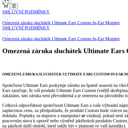
SMLUVNÍ PODMÍNKY
Omezená záruka sluchátek Ultimate Ears Custom In-Ear Monitor
SMLUVNÍ PODMÍNKY
Omezená záruka sluchátek Ultimate Ears Custom In-Ear Monitor
Omezená záruka sluchátek Ultimate Ears
OMEZENÁ ZÁRUKA SLUCHÁTEK ULTIMATE EARS CUSTOM IN-EAR 
Společnost Ultimate Ears poskytuje záruku na špatné usazení na vše
Ears zaručuje, že váš produkt Ultimate Ears Custom (vnější skořepi
zakázáno, tato záruka není převoditelná a je omezena na původního kup
Celková odpovědnost společnosti Ultimate Ears a vaše výhradní náprav
zaplacenou cenu, za předpokladu, že produkt Custom bude vrácen na m
dokladu. Poplatky za dopravu a manipulaci
se
vztahují, pokud není z
pracovním stavu k opravě nebo výměně jakéhokoli produktu Custom. J
na jakékoli další období, které může být v platnosti ve vaší jurisdikci.