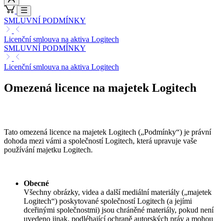
SMLUVNÍ PODMÍNKY
Licenční smlouva na aktiva Logitech
SMLUVNÍ PODMÍNKY
Licenční smlouva na aktiva Logitech
Omezená licence na majetek Logitech
Tato omezená licence na majetek Logitech („Podmínky“) je právní
dohoda mezi vámi a společností Logitech, která upravuje vaše
používání majetku Logitech.
Obecné
Všechny obrázky, videa a další mediální materiály („majetek
Logitech“) poskytované společností Logitech (a jejími
dceřinými společnostmi) jsou chráněné materiály, pokud není
uvedeno jinak, podléhající ochraně autorských práv a mohou