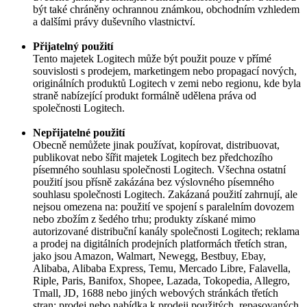
být také chráněny ochrannou známkou, obchodním vzhledem
a dalšími právy duševního vlastnictví.
Přijatelný použití
Tento majetek Logitech může být použit pouze v přímé
souvislosti s prodejem, marketingem nebo propagací nových,
originálních produktů Logitech v zemi nebo regionu, kde byla
straně nabízející produkt formálně udělena práva od
společnosti Logitech.
Nepřijatelné použití
Obecně nemůžete jinak používat, kopírovat, distribuovat,
publikovat nebo šířit majetek Logitech bez předchozího
písemného souhlasu společnosti Logitech. Všechna ostatní
použití jsou přísně zakázána bez výslovného písemného
souhlasu společnosti Logitech. Zakázaná použití zahrnují, ale
nejsou omezena na: použití ve spojení s paralelním dovozem
nebo zbožím z šedého trhu; produkty získané mimo
autorizované distribuční kanály společnosti Logitech; reklama
a prodej na digitálních prodejních platformách třetích stran,
jako jsou Amazon, Walmart, Newegg, Bestbuy, Ebay,
Alibaba, Alibaba Express, Temu, Mercado Libre, Falavella,
Riple, Paris, Banifox, Shopee, Lazada, Tokopedia, Allegro,
Tmall, JD, 1688 nebo jiných webových stránkách třetích
stran; prodej nebo nabídka k prodeji použitých, repasovaných,