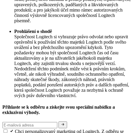
upravených, poškozených, padělaných a likvidovaných
produktů; a pro jakýkoli účel mimo rámec autorizovaných
činností výslovně licencovaných společností Logitech
písemně.
Prohlášení o shodě
Společnost Logitech si vyhrazuje právo odvolat nebo upravit
oprávnění k používání těchto majetků Logitech podle svého
uvážení a bez předchozího upozornění kdykoli. Tyto
požadavky mohou být společností Logitech čas od času
aktualizovány a je na uživatelích jakéhokoli majetku
Logitech, aby zajistili trvalou shodu s nejnovější verzí.
Nedodržení těchto podmínek může vést k právním krokům,
včetně, ale nikoli výhradně, soudního ochranného opatření,
náhrady skutečné škody, zákonných náhrad, právních
poplatků, podání porušení autorských práv a dalších opatření,
která společnost Logitech považuje za nezbytná k ochraně
svých práv duševního vlastnictví.
Přihlaste se k odběru a získejte svou speciální nabídku a
exkluzivní výhody.
Chci personalizovaný marketing od Logitech. Z odběru se