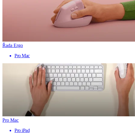
Řada Ergo
Pro Mac
Pro Mac
Pro iPad