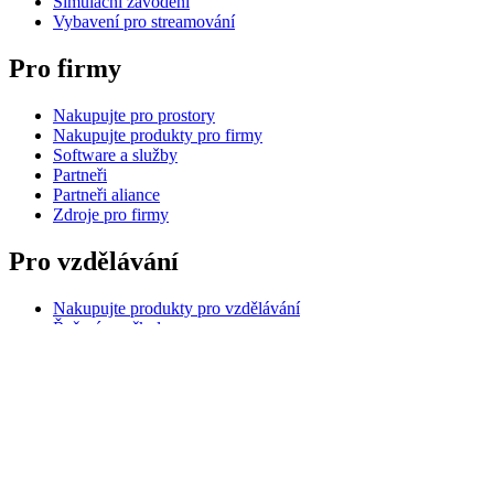
Simulační závodění
Vybavení pro streamování
Pro firmy
Nakupujte pro prostory
Nakupujte produkty pro firmy
Software a služby
Partneři
Partneři aliance
Zdroje pro firmy
Pro vzdělávání
Nakupujte produkty pro vzdělávání
Řešení pro školy
Zdroje pro vzdělávání
Podpora
Individuální podpora
Podpora hraní
Podpora pro firmy a vzdělávání