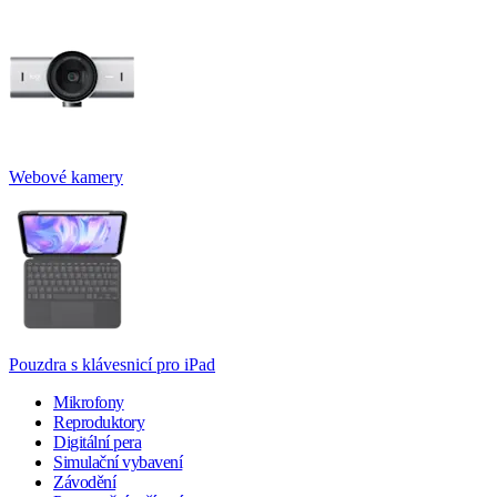
Webové kamery
Pouzdra s klávesnicí pro iPad
Mikrofony
Reproduktory
Digitální pera
Simulační vybavení
Závodění