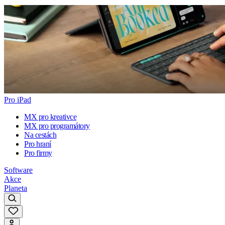
Pro iPad
MX pro kreativce
MX pro programátory
Na cestách
Pro hraní
Pro firmy
Software
Akce
Planeta