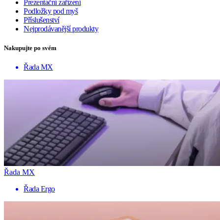
Prezentační zařízení
Podložky pod myš
Příslušenství
Nejprodávanější produkty
Nakupujte po svém
Řada MX
Řada MX
Řada Ergo