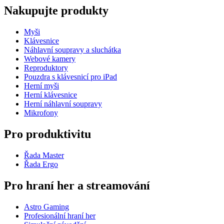
Nakupujte produkty
Myši
Klávesnice
Náhlavní soupravy a sluchátka
Webové kamery
Reproduktory
Pouzdra s klávesnicí pro iPad
Herní myši
Herní klávesnice
Herní náhlavní soupravy
Mikrofony
Pro produktivitu
Řada Master
Řada Ergo
Pro hraní her a streamování
Astro Gaming
Profesionální hraní her