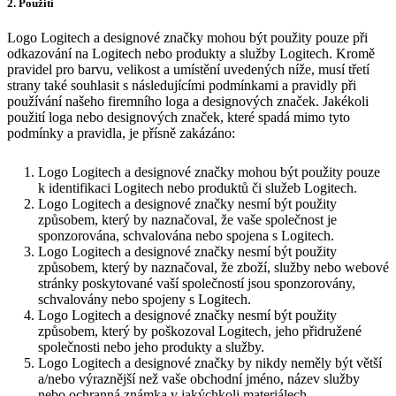
2. Použití
Logo Logitech a designové značky mohou být použity pouze při
odkazování na Logitech nebo produkty a služby Logitech. Kromě
pravidel pro barvu, velikost a umístění uvedených níže, musí třetí
strany také souhlasit s následujícími podmínkami a pravidly při
používání našeho firemního loga a designových značek. Jakékoli
použití loga nebo designových značek, které spadá mimo tyto
podmínky a pravidla, je přísně zakázáno:
Logo Logitech a designové značky mohou být použity pouze
k identifikaci Logitech nebo produktů či služeb Logitech.
Logo Logitech a designové značky nesmí být použity
způsobem, který by naznačoval, že vaše společnost je
sponzorována, schvalována nebo spojena s Logitech.
Logo Logitech a designové značky nesmí být použity
způsobem, který by naznačoval, že zboží, služby nebo webové
stránky poskytované vaší společností jsou sponzorovány,
schvalovány nebo spojeny s Logitech.
Logo Logitech a designové značky nesmí být použity
způsobem, který by poškozoval Logitech, jeho přidružené
společnosti nebo jeho produkty a služby.
Logo Logitech a designové značky by nikdy neměly být větší
a/nebo výraznější než vaše obchodní jméno, název služby
nebo ochranná známka v jakýchkoli materiálech