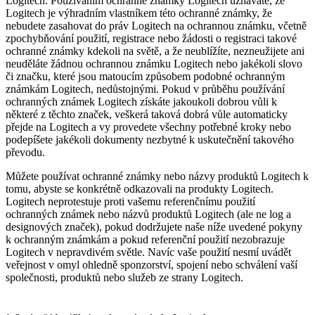
Logitech. Používáním ochranné známky Logitech uznáváte, že
Logitech je výhradním vlastníkem této ochranné známky, že
nebudete zasahovat do práv Logitech na ochrannou známku, včetně
zpochybňování použití, registrace nebo žádosti o registraci takové
ochranné známky kdekoli na světě, a že neublížíte, nezneužijete ani
neuděláte žádnou ochrannou známku Logitech nebo jakékoli slovo
či značku, které jsou matoucím způsobem podobné ochranným
známkám Logitech, nedůstojnými. Pokud v průběhu používání
ochranných známek Logitech získáte jakoukoli dobrou vůli k
některé z těchto značek, veškerá taková dobrá vůle automaticky
přejde na Logitech a vy provedete všechny potřebné kroky nebo
podepíšete jakékoli dokumenty nezbytné k uskutečnění takového
převodu.
Můžete používat ochranné známky nebo názvy produktů Logitech k
tomu, abyste se konkrétně odkazovali na produkty Logitech.
Logitech neprotestuje proti vašemu referenčnímu použití
ochranných známek nebo názvů produktů Logitech (ale ne log a
designových značek), pokud dodržujete naše níže uvedené pokyny
k ochranným známkám a pokud referenční použití nezobrazuje
Logitech v nepravdivém světle. Navíc vaše použití nesmí uvádět
veřejnost v omyl ohledně sponzorství, spojení nebo schválení vaší
společnosti, produktů nebo služeb ze strany Logitech.