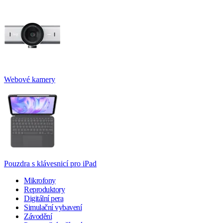
Webové kamery
Pouzdra s klávesnicí pro iPad
Mikrofony
Reproduktory
Digitální pera
Simulační vybavení
Závodění