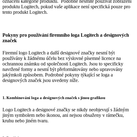
označení kategorie produktů. Podobně nesmíte používat zobrazení
produktu Logitech, pokud vaše aplikace není specifická pouze pro
tento produkt Logitech.
Pokyny pro používání firemního loga Logitech a designových
značek
Firemní logo Logitech a další designové značky nesmí být
používány k žádnému účelu bez výslovné písemné licence na
ochrannou známku od společnosti Logitech. Jsou to specificky
navržené formy a nesmí být přeformátovány nebo upravovány
jakýmkoli způsobem. Podrobné pokyny týkající se loga a
designových značek jsou uvedeny níže.
1. Kombinování loga a designových značek s jinou grafikou
Logo Logitech a designové značky se nikdy neobjevují s žádným
jiným symbolem nebo ikonou, ani nejsou obsaženy v rámečku,
kruhu nebo jiném tvaru.