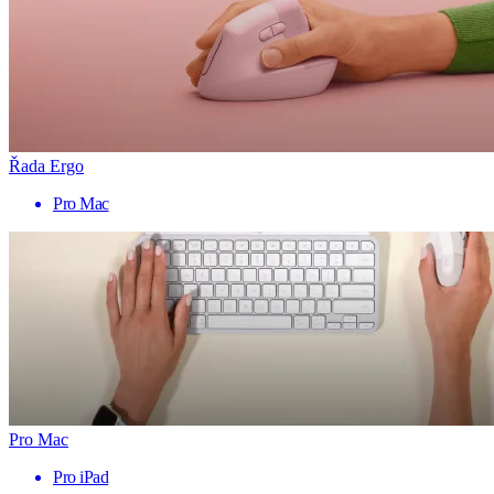
Řada Ergo
Pro Mac
Pro Mac
Pro iPad