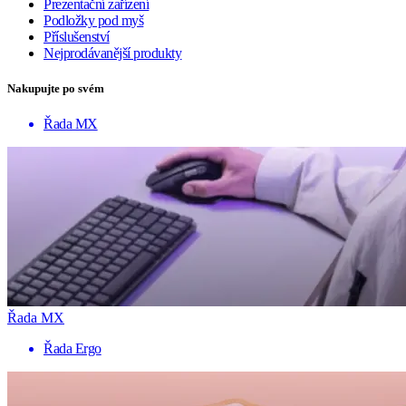
Prezentační zařízení
Podložky pod myš
Příslušenství
Nejprodávanější produkty
Nakupujte po svém
Řada MX
Řada MX
Řada Ergo