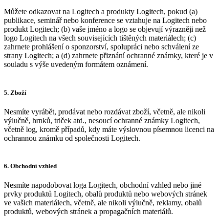
Můžete odkazovat na Logitech a produkty Logitech, pokud (a)
publikace, seminář nebo konference se vztahuje na Logitech nebo
produkt Logitech; (b) vaše jméno a logo se objevují výrazněji než
logo Logitech na všech souvisejících tištěných materiálech; (c)
zahrnete prohlášení o sponzorství, spolupráci nebo schválení ze
strany Logitech; a (d) zahrnete přiznání ochranné známky, které je v
souladu s výše uvedeným formátem oznámení.
5. Zboží
Nesmíte vyrábět, prodávat nebo rozdávat zboží, včetně, ale nikoli
výlučně, hrnků, triček atd., nesoucí ochranné známky Logitech,
včetně log, kromě případů, kdy máte výslovnou písemnou licenci na
ochrannou známku od společnosti Logitech.
6. Obchodní vzhled
Nesmíte napodobovat loga Logitech, obchodní vzhled nebo jiné
prvky produktů Logitech, obalů produktů nebo webových stránek
ve vašich materiálech, včetně, ale nikoli výlučně, reklamy, obalů
produktů, webových stránek a propagačních materiálů.