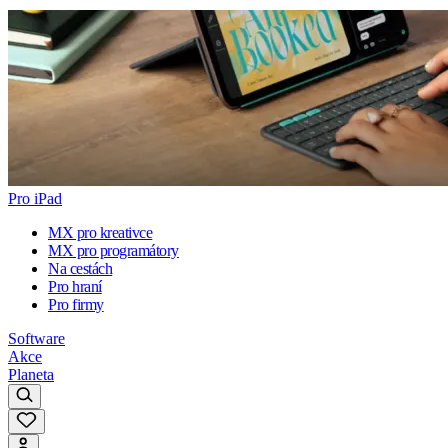
Pro iPad
MX pro kreativce
MX pro programátory
Na cestách
Pro hraní
Pro firmy
Software
Akce
Planeta