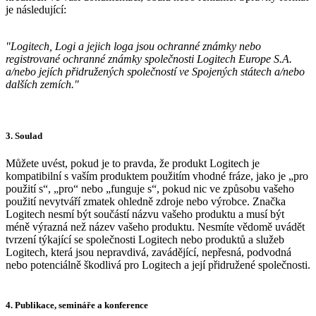
je následující:
"Logitech, Logi a jejich loga jsou ochranné známky nebo
registrované ochranné známky společnosti Logitech Europe S.A.
a/nebo jejích přidružených společností ve Spojených státech a/nebo
dalších zemích."
3. Soulad
Můžete uvést, pokud je to pravda, že produkt Logitech je
kompatibilní s vaším produktem použitím vhodné fráze, jako je „pro
použití s“, „pro“ nebo „funguje s“, pokud nic ve způsobu vašeho
použití nevytváří zmatek ohledně zdroje nebo výrobce. Značka
Logitech nesmí být součástí názvu vašeho produktu a musí být
méně výrazná než název vašeho produktu. Nesmíte vědomě uvádět
tvrzení týkající se společnosti Logitech nebo produktů a služeb
Logitech, která jsou nepravdivá, zavádějící, nepřesná, podvodná
nebo potenciálně škodlivá pro Logitech a její přidružené společnosti.
4. Publikace, semináře a konference