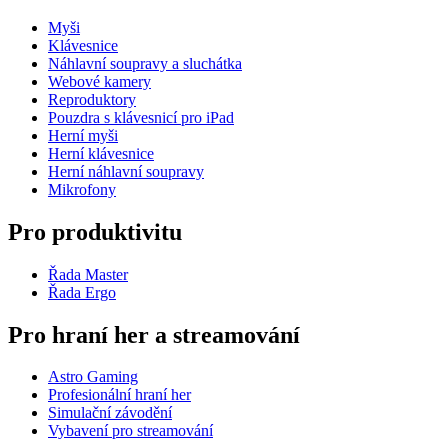
Myši
Klávesnice
Náhlavní soupravy a sluchátka
Webové kamery
Reproduktory
Pouzdra s klávesnicí pro iPad
Herní myši
Herní klávesnice
Herní náhlavní soupravy
Mikrofony
Pro produktivitu
Řada Master
Řada Ergo
Pro hraní her a streamování
Astro Gaming
Profesionální hraní her
Simulační závodění
Vybavení pro streamování