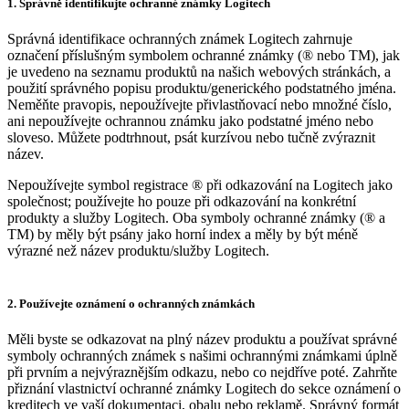
1. Správně identifikujte ochranné známky Logitech
Správná identifikace ochranných známek Logitech zahrnuje
označení příslušným symbolem ochranné známky (® nebo TM), jak
je uvedeno na seznamu produktů na našich webových stránkách, a
použití správného popisu produktu/generického podstatného jména.
Neměňte pravopis, nepoužívejte přivlastňovací nebo množné číslo,
ani nepoužívejte ochrannou známku jako podstatné jméno nebo
sloveso. Můžete podtrhnout, psát kurzívou nebo tučně zvýraznit
název.
Nepoužívejte symbol registrace ® při odkazování na Logitech jako
společnost; používejte ho pouze při odkazování na konkrétní
produkty a služby Logitech. Oba symboly ochranné známky (® a
TM) by měly být psány jako horní index a měly by být méně
výrazné než název produktu/služby Logitech.
2. Používejte oznámení o ochranných známkách
Měli byste se odkazovat na plný název produktu a používat správné
symboly ochranných známek s našimi ochrannými známkami úplně
při prvním a nejvýraznějším odkazu, nebo co nejdříve poté. Zahrňte
přiznání vlastnictví ochranné známky Logitech do sekce oznámení o
kreditech ve vaší dokumentaci, obalu nebo reklamě. Správný formát