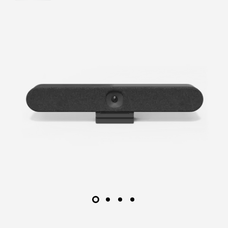
installationsmuligheder til video-first rooms.
LÆS MERE
FIND EN
FORHANDLER
Rally Bar Mini
Logitech Tap IP
RALLY BAR MINI
Alt-i-én videobar til små til
mellemstore rum