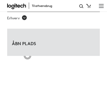
TÆNKETANK
FOR
Erhverv
MICROSOFT
TEAMS
ÅBN PLADS