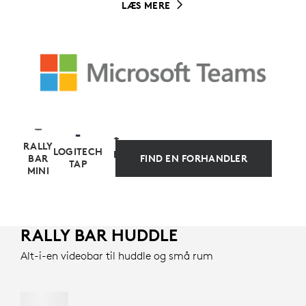
LÆS MERE
RALLY
LOGITECH
BEREG
FIND EN FORHANDLER
BAR
TAP
MINI
RALLY BAR HUDDLE
APPARATBASERET ALTERNATIV
Alt-i-en videobar til huddle og små rum
Gør din opsætning og administration enklere med
forudkonfigurerede løsninger til Microsoft Teams
Rooms på Android som alternative