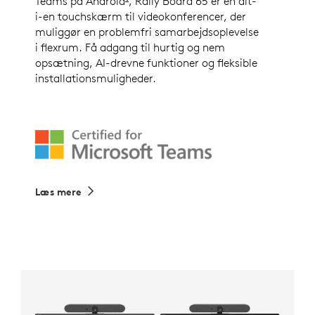
Teams på Android
Certificering til Microsoft Team
, Rally Board 65 er en alt-
i-en touchskærm til videokonferencer, der
muliggør en problemfri samarbejdsoplevelse
i flexrum. Få adgang til hurtig og nem
opsætning, AI-drevne funktioner og fleksible
installationsmuligheder.
Læs mere