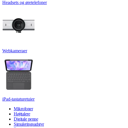
Headsets og øretelefoner
Webkameraer
iPad-tastaturetuier
Mikrofoner
Højttalere
Digitale penne
Simuleringsudstyr