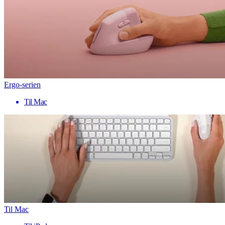
Ergo-serien
Til Mac
Til Mac