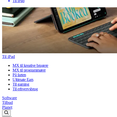
Til iPad
Til iPad
MX til kreative brugere
MX til programmører
På farten
Ultimate Ears
Til gaming
Til erhvervsbrug
Software
Tilbud
Planet