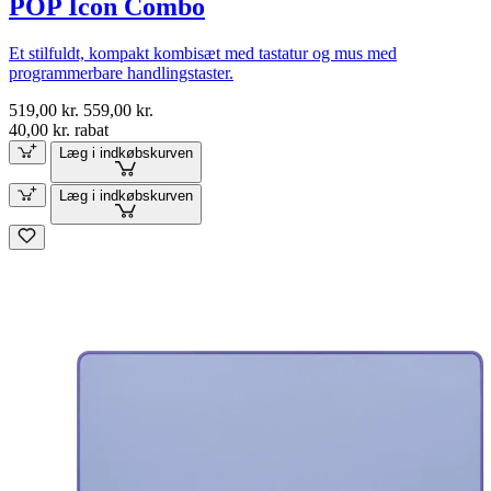
POP Icon Combo
Et stilfuldt, kompakt kombisæt med tastatur og mus med
programmerbare handlingstaster.
519,00 kr.
559,00 kr.
40,00 kr. rabat
Læg i indkøbskurven
Læg i indkøbskurven