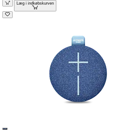
Læg i indkøbskurven