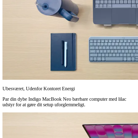
Ubesværet, Udenfor Kontoret Energi
Par din dybe Indigo MacBook Neo bærbare computer med lilac
udstyr for at gøre dit setup uforglemmeligt.