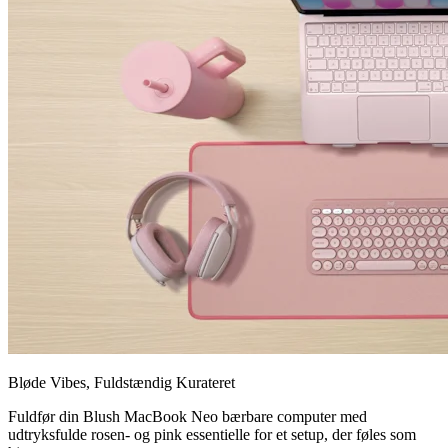
Bløde Vibes, Fuldstændig Kurateret
Fuldfør din Blush MacBook Neo bærbare computer med
udtryksfulde rosen- og pink essentielle for et setup, der føles som