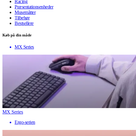
Racing
Præsentationsenheder
Musemåtter
Tilbehør
Bestsellere
Køb på din måde
MX Series
MX Series
Ergo-serien