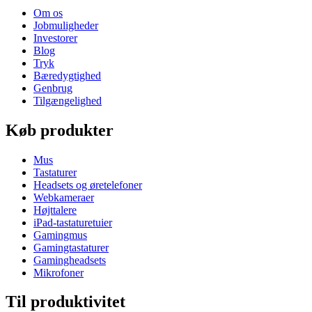
Om os
Jobmuligheder
Investorer
Blog
Tryk
Bæredygtighed
Genbrug
Tilgængelighed
Køb produkter
Mus
Tastaturer
Headsets og øretelefoner
Webkameraer
Højttalere
iPad-tastaturetuier
Gamingmus
Gamingtastaturer
Gamingheadsets
Mikrofoner
Til produktivitet