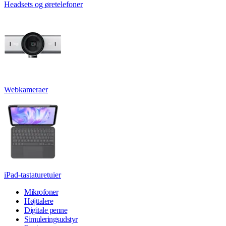
Headsets og øretelefoner
Webkameraer
iPad-tastaturetuier
Mikrofoner
Højttalere
Digitale penne
Simuleringsudstyr