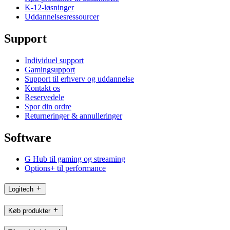
K-12-løsninger
Uddannelsesressourcer
Support
Individuel support
Gamingsupport
Support til erhverv og uddannelse
Kontakt os
Reservedele
Spor din ordre
Returneringer & annulleringer
Software
G Hub til gaming og streaming
Options+ til performance
Logitech
Køb produkter