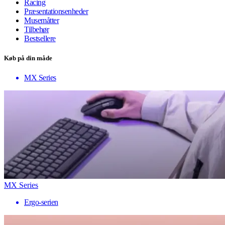
Racing
Præsentationsenheder
Musemåtter
Tilbehør
Bestsellere
Køb på din måde
MX Series
MX Series
Ergo-serien