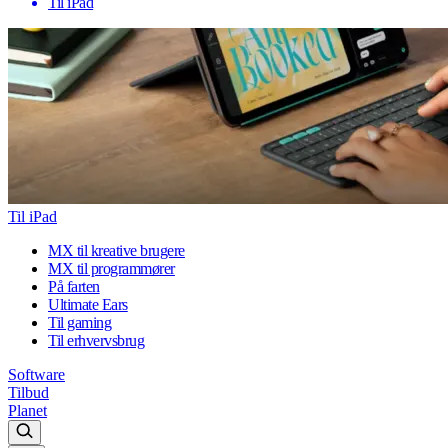
Til iPad
Til iPad
MX til kreative brugere
MX til programmører
På farten
Ultimate Ears
Til gaming
Til erhvervsbrug
Software
Tilbud
Planet