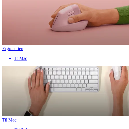
Ergo-serien
Til Mac
Til Mac