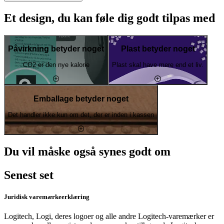
Et design, du kan føle dig godt tilpas med
Påvirkning betyder noget
Plast betyder noget
CO2 er den nye kalorie
Plast skal have mere end et liv.
Emballage betyder noget
Det handler ikke kun om det, der er inden i kassen
Du vil måske også synes godt om
Senest set
Juridisk varemærkeerklæring
Logitech, Logi, deres logoer og alle andre Logitech-varemærker er