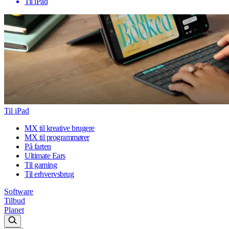
Til iPad
Til iPad
MX til kreative brugere
MX til programmører
På farten
Ultimate Ears
Til gaming
Til erhvervsbrug
Software
Tilbud
Planet