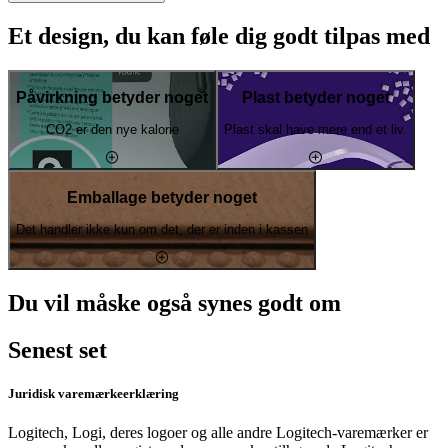
Et design, du kan føle dig godt tilpas med
Påvirkning betyder noget
Plast betyder noget
CO2 er den nye kalorie
Plast skal have mere end et liv.
Emballage betyder noget
Det handler ikke kun om det, der er inden i kassen
Du vil måske også synes godt om
Senest set
Juridisk varemærkeerklæring
Logitech, Logi, deres logoer og alle andre Logitech-varemærker er