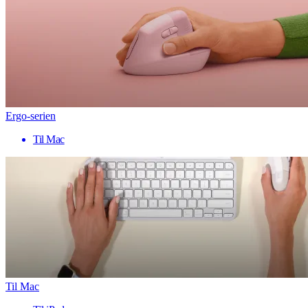
Ergo-serien
Til Mac
Til Mac