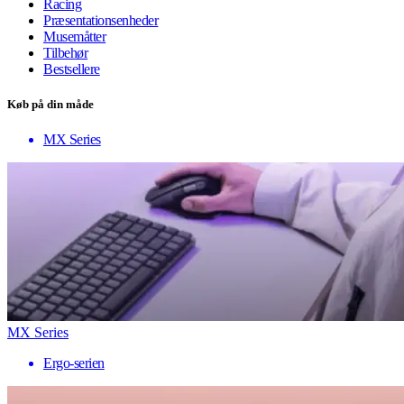
Racing
Præsentationsenheder
Musemåtter
Tilbehør
Bestsellere
Køb på din måde
MX Series
MX Series
Ergo-serien