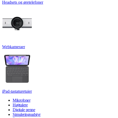
Headsets og øretelefoner
Webkameraer
iPad-tastaturetuier
Mikrofoner
Højttalere
Digitale penne
Simuleringsudstyr