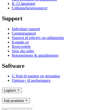
K-12-løsninger
Uddannelsesressourcer
Support
Individuel support
Gamingsupport
Support til erhverv og uddannelse
Kontakt os
Reservedele
Spor din ordre
Returneringer & annulleringer
Software
G Hub til gaming og streaming
Options+ til performance
Logitech
Køb produkter