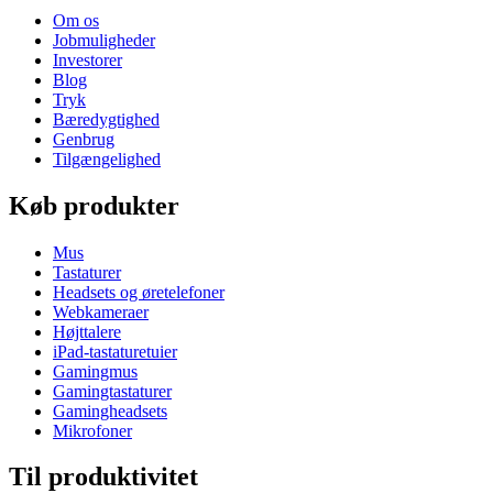
Om os
Jobmuligheder
Investorer
Blog
Tryk
Bæredygtighed
Genbrug
Tilgængelighed
Køb produkter
Mus
Tastaturer
Headsets og øretelefoner
Webkameraer
Højttalere
iPad-tastaturetuier
Gamingmus
Gamingtastaturer
Gamingheadsets
Mikrofoner
Til produktivitet