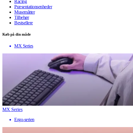
Racing
Præsentationsenheder
Musemåtter
Tilbehør
Bestsellere
Køb på din måde
MX Series
MX Series
Ergo-serien