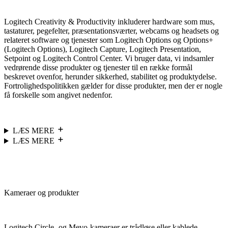
Logitech Creativity & Productivity inkluderer hardware som mus,
tastaturer, pegefelter, præsentationsværter, webcams og headsets og
relateret software og tjenester som Logitech Options og Options+
(Logitech Options), Logitech Capture, Logitech Presentation,
Setpoint og Logitech Control Center. Vi bruger data, vi indsamler
vedrørende disse produkter og tjenester til en række formål
beskrevet ovenfor, herunder sikkerhed, stabilitet og produktydelse.
Fortrolighedspolitikken gælder for disse produkter, men der er nogle
få forskelle som angivet nedenfor.
LÆS MERE
LÆS MERE
Kameraer og produkter
Logitech Circle- og Mevo-kameraer er trådløse eller kablede