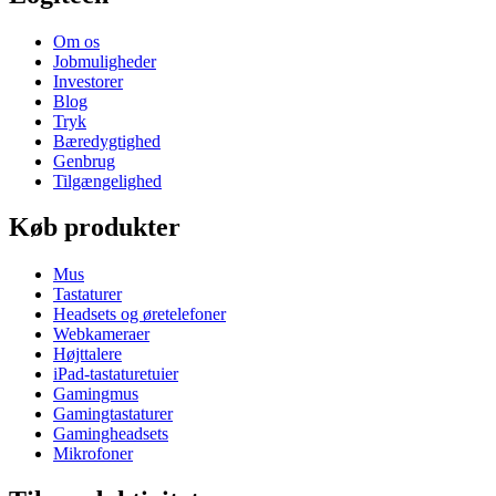
Om os
Jobmuligheder
Investorer
Blog
Tryk
Bæredygtighed
Genbrug
Tilgængelighed
Køb produkter
Mus
Tastaturer
Headsets og øretelefoner
Webkameraer
Højttalere
iPad-tastaturetuier
Gamingmus
Gamingtastaturer
Gamingheadsets
Mikrofoner