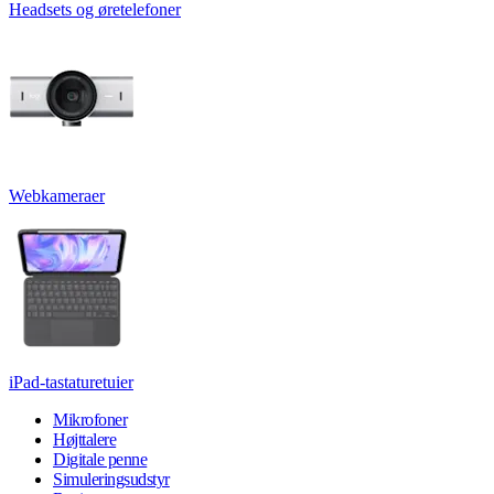
Headsets og øretelefoner
Webkameraer
iPad-tastaturetuier
Mikrofoner
Højttalere
Digitale penne
Simuleringsudstyr