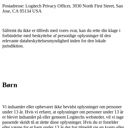
Postadresse: Logitech Privacy Officer, 3930 North First Street, San
Jose, CA 95134 USA
Såfremt du ikke er tilfreds med vores svar, kan du rette din klage i
forbindelse med beskyttelse af personlige oplysninger til den
relevante databeskyttelsesmyndighed inden for den lokale
jurisdiktion.
Børn
Vi indsamler eller opbevarer ikke bevidst oplysninger om personer
under 13 år. Hvis vi erfarer, at oplysninger om personer under 13 år
er blevet indsamlet på eller gennem Logitechs websteder, vil vi tage
passende skridt til at slette disse oplysninger. Hvis du er forælder
eller værge for et barn under 13 år der har tilmeldt sig en konto eller