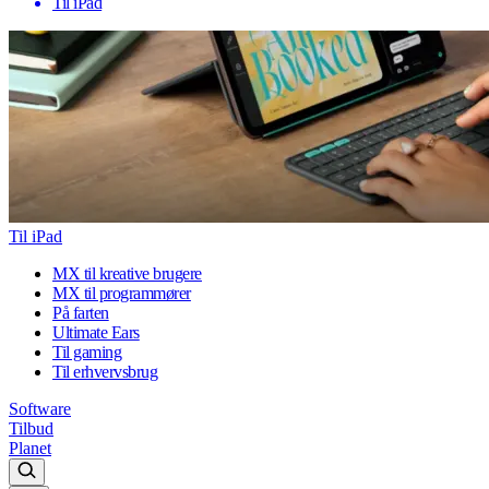
Til iPad
Til iPad
MX til kreative brugere
MX til programmører
På farten
Ultimate Ears
Til gaming
Til erhvervsbrug
Software
Tilbud
Planet