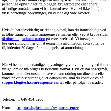
personlige oplysninger fra bloggen, brugerforaene eller andre
offentlige områder, som vi har kontrol over. Hvis vi ikke kan fjerne
visse personlige oplysninger, vil vi lade dig vide hvorfor.
Hvis du har tilmeldt dig marketing e-mail, kan du framelde dig ved
at følge frameldingsanvisningerne i e-mailen eller ved at bruge
siden
til tilmeldingsadministration
på vores websted. Vi forsøger at
besvare anmodninger om at gennemgå information, som vi har på
fil, indenfor 30 dage efter modtagelse af anmodningen.
Når vi beder om personlige oplysninger, giver vi dig mulighed for at
vælge, om de må bruges til bestemte formål. Hvis du har spørgsmål,
kommentarer eller ønsker at lave en anmodning om dine data eller
vores privatlivserklæring eller datapraksis, skal du kontakte os på
support.logitech.com/response-center
eller på følgende måder:
Telefon: +1 646-454-3200
Kontakt:
support.logitech.com/response-center