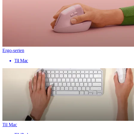
Ergo-serien
Til Mac
Til Mac