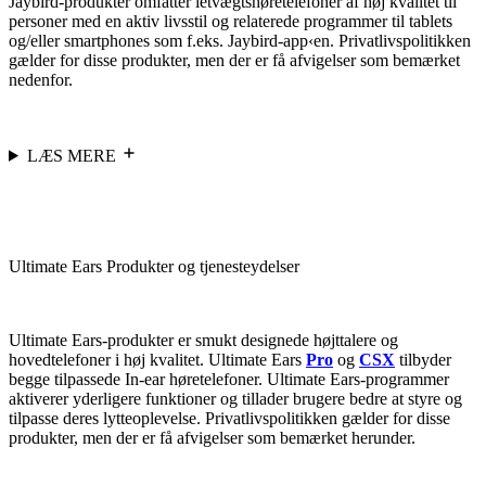
Jaybird-produkter omfatter letvægtshøretelefoner af høj kvalitet til
personer med en aktiv livsstil og relaterede programmer til tablets
og/eller smartphones som f.eks. Jaybird-app‹en. Privatlivspolitikken
gælder for disse produkter, men der er få afvigelser som bemærket
nedenfor.
LÆS MERE
Ultimate Ears Produkter og tjenesteydelser
Ultimate Ears-produkter er smukt designede højttalere og
hovedtelefoner i høj kvalitet. Ultimate Ears
Pro
og
CSX
tilbyder
begge tilpassede In-ear høretelefoner. Ultimate Ears-programmer
aktiverer yderligere funktioner og tillader brugere bedre at styre og
tilpasse deres lytteoplevelse. Privatlivspolitikken gælder for disse
produkter, men der er få afvigelser som bemærket herunder.