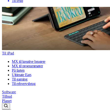
Til iPad
Til iPad
MX til kreative brugere
MX til programmører
På farten
Ultimate Ears
Til gaming
Til erhvervsbrug
Software
Tilbud
Planet