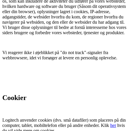
os, som kan inkludere de aktiviteter du udfører på vores websteder,
hvilken hardware og software du bruger (Såsom dit operativsystem
eller din browser), oplysninger lagret i cookies, IP-adresse,
adgangstider, de websider hvorfra du kom, de regioner hvorfra du
navigerer på websiden, og den eller de websider du har adgang til.
Vi bruger disse oplysninger til bedre at forstå interesserne hos vores
siders brugere og forbedre vores websteder, tjenester og produkter.
Vi reagerer ikke i øjeblikket på "do not track"-signaler fra
webbrowsere, idet vi forsøger at levere en personlig oplevelse.
Cookier
Logitech anvender cookies (dvs. små datafiler) som placeres på din
computer, tablet, mobiltelefon eller på andre enheder. Klik
her
hvis
du vil vide mere om cookies.