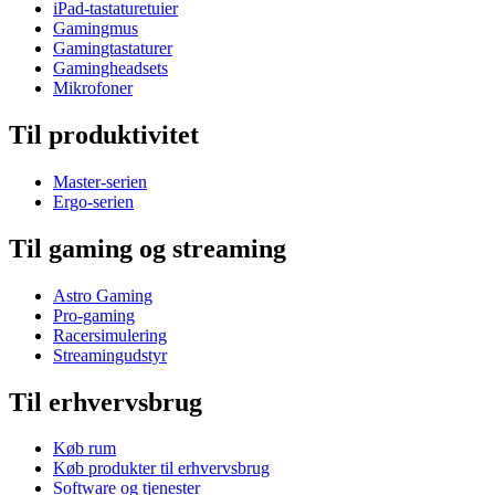
iPad-tastaturetuier
Gamingmus
Gamingtastaturer
Gamingheadsets
Mikrofoner
Til produktivitet
Master-serien
Ergo-serien
Til gaming og streaming
Astro Gaming
Pro-gaming
Racersimulering
Streamingudstyr
Til erhvervsbrug
Køb rum
Køb produkter til erhvervsbrug
Software og tjenester