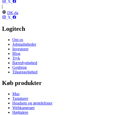
DK,da
Logitech
Om os
Jobmuligheder
Investorer
Blog
Tryk
Bæredygtighed
Genbrug
Tilgængelighed
Køb produkter
Mus
Tastaturer
Headsets og øretelefoner
Webkameraer
Højttalere