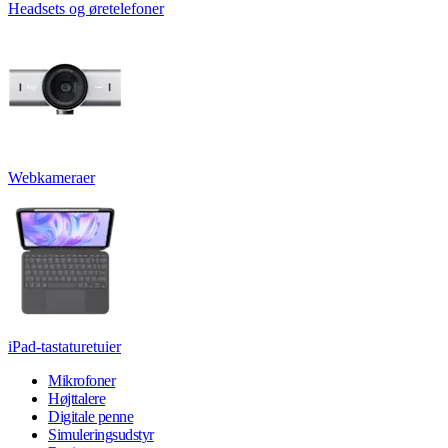
Headsets og øretelefoner
Webkameraer
iPad-tastaturetuier
Mikrofoner
Højttalere
Digitale penne
Simuleringsudstyr