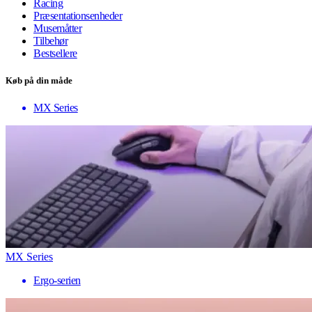
Racing
Præsentationsenheder
Musemåtter
Tilbehør
Bestsellere
Køb på din måde
MX Series
MX Series
Ergo-serien