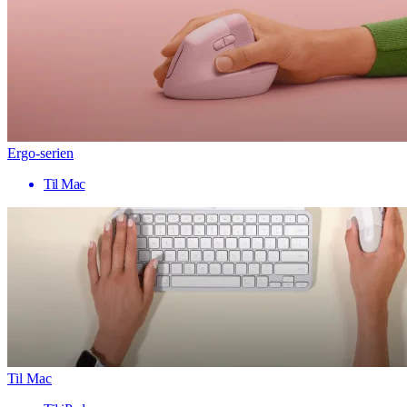
Ergo-serien
Til Mac
Til Mac