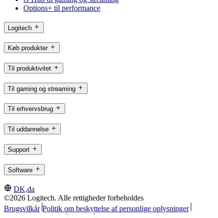
Options+ til performance
Logitech
Køb produkter
Til produktivitet
Til gaming og streaming
Til erhvervsbrug
Til uddannelse
Support
Software
DK,da
©2026 Logitech. Alle rettigheder forbeholdes
Brugsvilkår
Politik om beskyttelse af personlige oplysninger