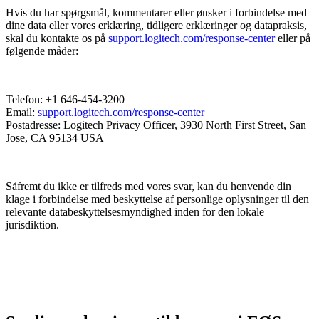
Hvis du har spørgsmål, kommentarer eller ønsker i forbindelse med
dine data eller vores erklæring, tidligere erklæringer og datapraksis,
skal du kontakte os på
support.logitech.com/response-center
eller på
følgende måder:
Telefon: +1 646-454-3200
Email:
support.logitech.com/response-center
Postadresse: Logitech Privacy Officer, 3930 North First Street, San
Jose, CA 95134 USA
Såfremt du ikke er tilfreds med vores svar, kan du henvende din
klage i forbindelse med beskyttelse af personlige oplysninger til den
relevante databeskyttelsesmyndighed inden for den lokale
jurisdiktion.