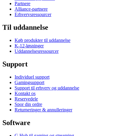
Partnere
Alliance-partnere
Erhvervsressourcer
Til uddannelse
Køb produkter til uddannelse
K-12-løsninger
Uddannelsesressourcer
Support
Individuel support
Gamingsupport
Support til erhverv og uddannelse
Kontakt os
Reservedele
Spor din ordre
Returneringer & annulleringer
Software
G Hub til gaming og streaming