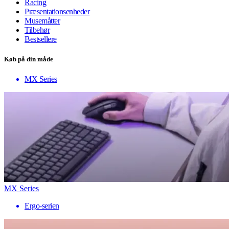
Racing
Præsentationsenheder
Musemåtter
Tilbehør
Bestsellere
Køb på din måde
MX Series
MX Series
Ergo-serien