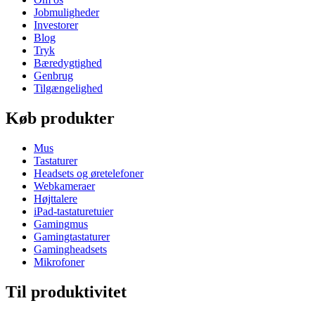
Jobmuligheder
Investorer
Blog
Tryk
Bæredygtighed
Genbrug
Tilgængelighed
Køb produkter
Mus
Tastaturer
Headsets og øretelefoner
Webkameraer
Højttalere
iPad-tastaturetuier
Gamingmus
Gamingtastaturer
Gamingheadsets
Mikrofoner
Til produktivitet