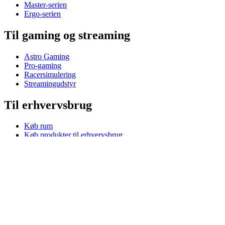
Master-serien
Ergo-serien
Til gaming og streaming
Astro Gaming
Pro-gaming
Racersimulering
Streamingudstyr
Til erhvervsbrug
Køb rum
Køb produkter til erhvervsbrug
Software og tjenester
Partnere
Alliance-partnere
Erhvervsressourcer
Til uddannelse
Køb produkter til uddannelse
K-12-løsninger