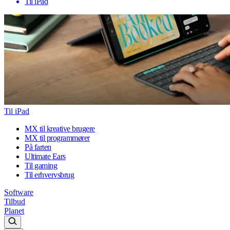
Til iPad
Til iPad
MX til kreative brugere
MX til programmører
På farten
Ultimate Ears
Til gaming
Til erhvervsbrug
Software
Tilbud
Planet