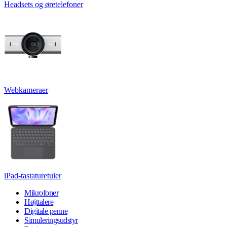
Headsets og øretelefoner
Webkameraer
iPad-tastaturetuier
Mikrofoner
Højttalere
Digitale penne
Simuleringsudstyr