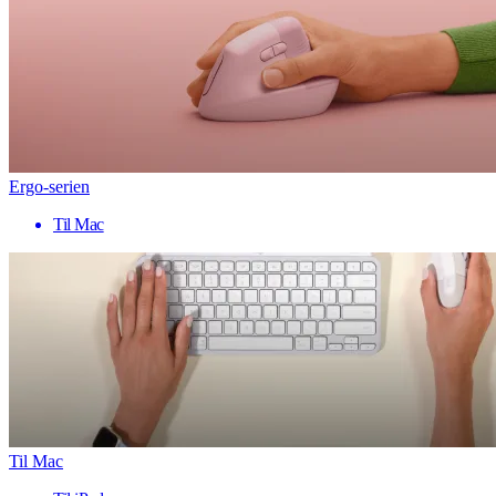
Ergo-serien
Til Mac
Til Mac