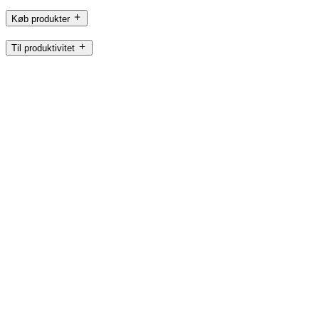
Køb produkter
Til produktivitet
Til gaming og streaming
Til erhvervsbrug
Til uddannelse
Support
Software
DK,da
©2026 Logitech. Alle rettigheder forbeholdes
Brugsvilkår
Politik om beskyttelse af personlige oplysninger
Cookie-indstillinger
Sitemap
Logitech