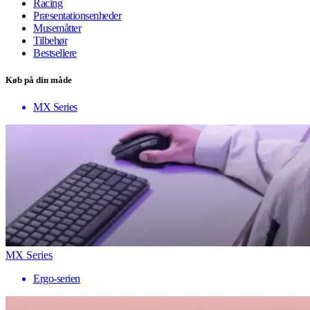
Racing
Præsentationsenheder
Musemåtter
Tilbehør
Bestsellere
Køb på din måde
MX Series
MX Series
Ergo-serien