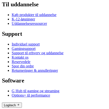
Til uddannelse
Køb produkter til uddannelse
K-12-løsninger
Uddannelsesressourcer
Support
Individuel support
Gamingsupport
Support til erhverv og uddannelse
Kontakt os
Reservedele
Spor din ordre
Returneringer & annulleringer
Software
G Hub til gaming og streaming
Options+ til performance
Logitech