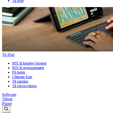
Til iPad
Til iPad
MX til kreative brugere
MX til programmører
På farten
Ultimate Ears
Til gaming
Til erhvervsbrug
Software
Tilbud
Planet