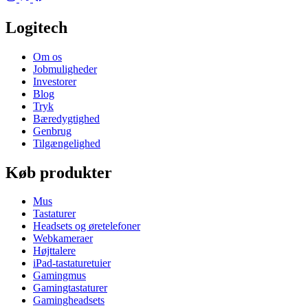
Logitech
Om os
Jobmuligheder
Investorer
Blog
Tryk
Bæredygtighed
Genbrug
Tilgængelighed
Køb produkter
Mus
Tastaturer
Headsets og øretelefoner
Webkameraer
Højttalere
iPad-tastaturetuier
Gamingmus
Gamingtastaturer
Gamingheadsets