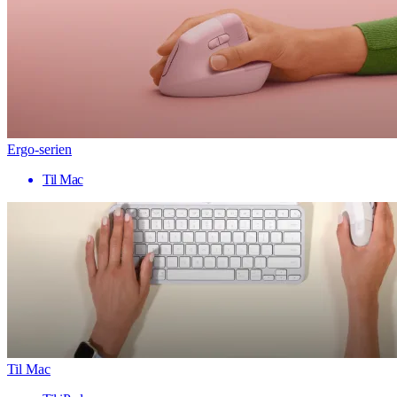
Ergo-serien
Til Mac
Til Mac