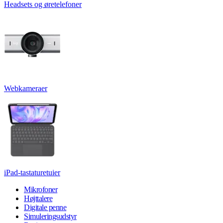
Headsets og øretelefoner
Webkameraer
iPad-tastaturetuier
Mikrofoner
Højttalere
Digitale penne
Simuleringsudstyr