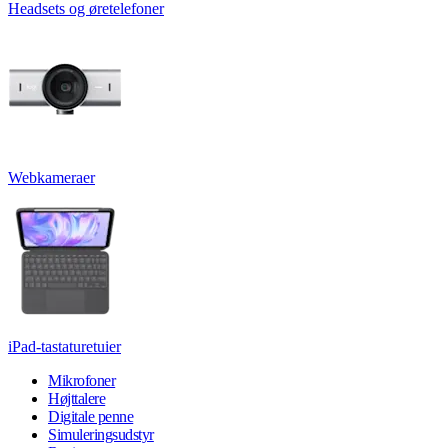
Headsets og øretelefoner
Webkameraer
iPad-tastaturetuier
Mikrofoner
Højttalere
Digitale penne
Simuleringsudstyr