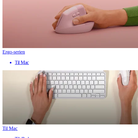
Ergo-serien
Til Mac
Til Mac