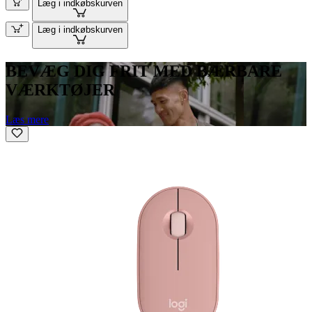
Læg i indkøbskurven
Læg i indkøbskurven
BEVÆG DIG FRIT MED BÆRBARE
VÆRKTØJER
Læs mere