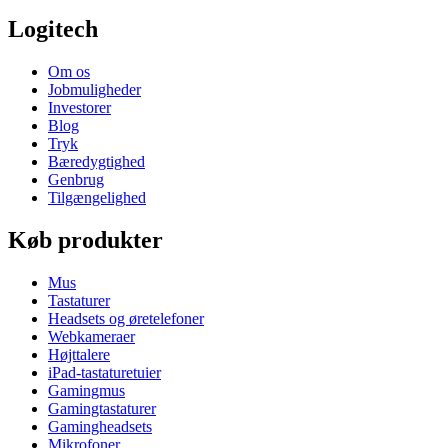
Logitech
Om os
Jobmuligheder
Investorer
Blog
Tryk
Bæredygtighed
Genbrug
Tilgængelighed
Køb produkter
Mus
Tastaturer
Headsets og øretelefoner
Webkameraer
Højttalere
iPad-tastaturetuier
Gamingmus
Gamingtastaturer
Gamingheadsets
Mikrofoner