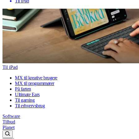
Til iPad
Til iPad
MX til kreative brugere
MX til programmører
På farten
Ultimate Ears
Til gaming
Til erhvervsbrug
Software
Tilbud
Planet