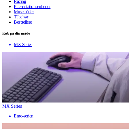
Racing
Præsentationsenheder
Musemåtter
Tilbehør
Bestsellere
Køb på din måde
MX Series
MX Series
Ergo-serien