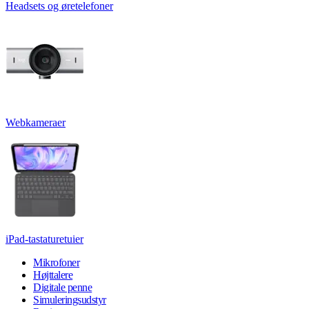
Headsets og øretelefoner
Webkameraer
iPad-tastaturetuier
Mikrofoner
Højttalere
Digitale penne
Simuleringsudstyr