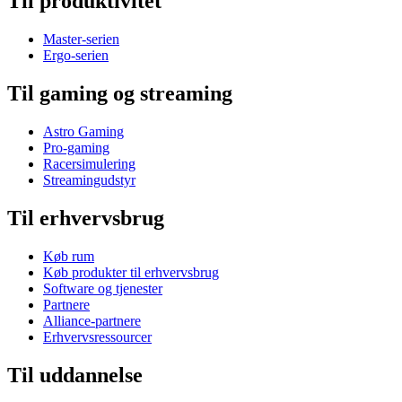
Til produktivitet
Master-serien
Ergo-serien
Til gaming og streaming
Astro Gaming
Pro-gaming
Racersimulering
Streamingudstyr
Til erhvervsbrug
Køb rum
Køb produkter til erhvervsbrug
Software og tjenester
Partnere
Alliance-partnere
Erhvervsressourcer
Til uddannelse