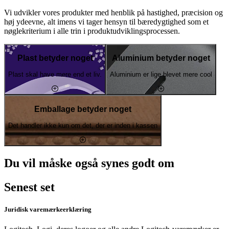
Vi udvikler vores produkter med henblik på hastighed, præcision og
høj ydeevne, alt imens vi tager hensyn til bæredygtighed som et
nøglekriterium i alle trin i produktudviklingsprocessen.
Plast betyder noget
Aluminium betyder noget
Plast skal have mere end et liv.
Aluminium er lige blevet mere cool
Emballage betyder noget
Det handler ikke kun om det, der er inden i kassen
Du vil måske også synes godt om
Senest set
Juridisk varemærkeerklæring