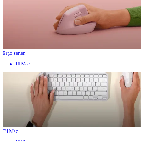
Ergo-serien
Til Mac
Til Mac