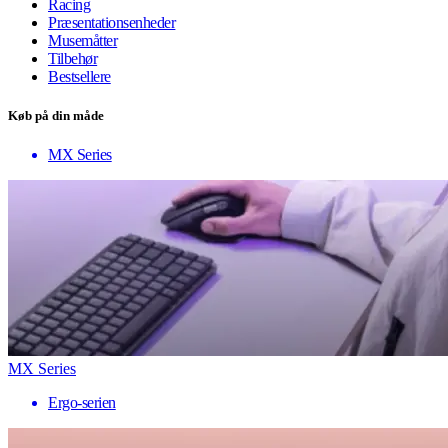
Racing
Præsentationsenheder
Musemåtter
Tilbehør
Bestsellere
Køb på din måde
MX Series
MX Series
Ergo-serien