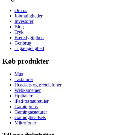
Om os
Jobmuligheder
Investorer
Blog
Tryk
Bæredygtighed
Genbrug
Tilgængelighed
Køb produkter
Mus
Tastaturer
Headsets og øretelefoner
Webkameraer
Højttalere
iPad-tastaturetuier
Gamingmus
Gamingtastaturer
Gamingheadsets
Mikrofoner