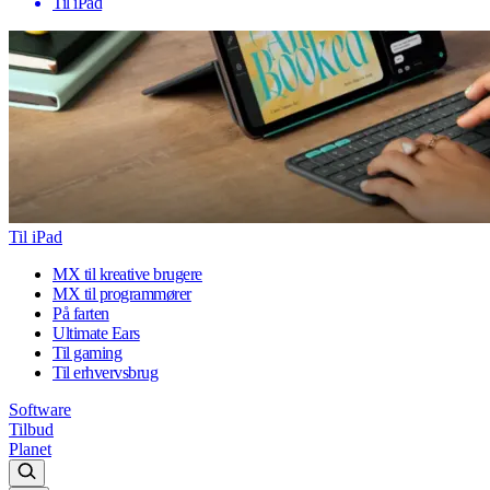
Til iPad
Til iPad
MX til kreative brugere
MX til programmører
På farten
Ultimate Ears
Til gaming
Til erhvervsbrug
Software
Tilbud
Planet