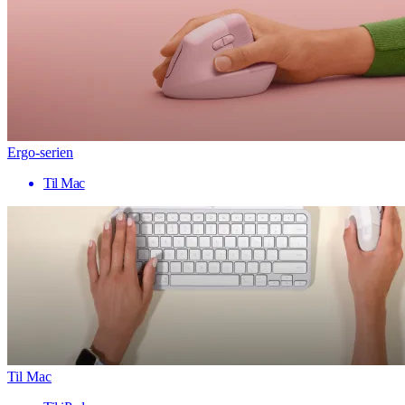
Ergo-serien
Til Mac
Til Mac