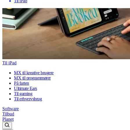
Til iPad
Til iPad
MX til kreative brugere
MX til programmører
På farten
Ultimate Ears
Til gaming
Til erhvervsbrug
Software
Tilbud
Planet