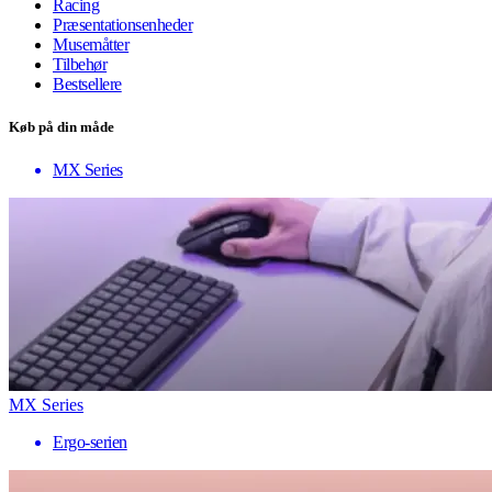
Racing
Præsentationsenheder
Musemåtter
Tilbehør
Bestsellere
Køb på din måde
MX Series
MX Series
Ergo-serien