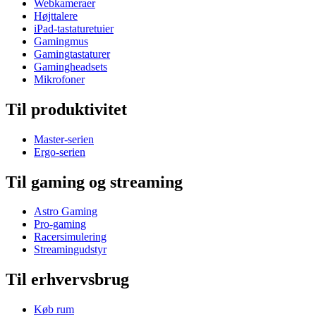
Webkameraer
Højttalere
iPad-tastaturetuier
Gamingmus
Gamingtastaturer
Gamingheadsets
Mikrofoner
Til produktivitet
Master-serien
Ergo-serien
Til gaming og streaming
Astro Gaming
Pro-gaming
Racersimulering
Streamingudstyr
Til erhvervsbrug
Køb rum