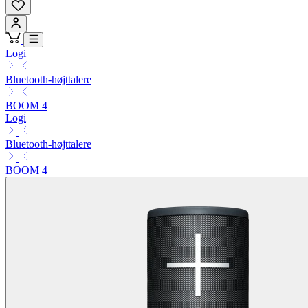
Logi
Bluetooth-højttalere
BOOM 4
Logi
Bluetooth-højttalere
BOOM 4