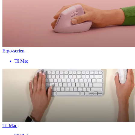
Ergo-serien
Til Mac
Til Mac