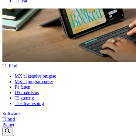
Til iPad
Til iPad
MX til kreative brugere
MX til programmører
På farten
Ultimate Ears
Til gaming
Til erhvervsbrug
Software
Tilbud
Planet