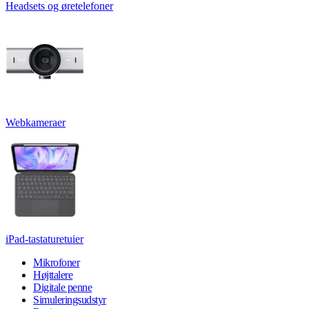
Headsets og øretelefoner
Webkameraer
iPad-tastaturetuier
Mikrofoner
Højttalere
Digitale penne
Simuleringsudstyr