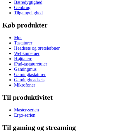
Bæredygtighed
Genbrug
Tilgængelighed
Køb produkter
Mus
Tastaturer
Headsets og øretelefoner
Webkameraer
Højttalere
iPad-tastaturetuier
Gamingmus
Gamingtastaturer
Gamingheadsets
Mikrofoner
Til produktivitet
Master-serien
Ergo-serien
Til gaming og streaming