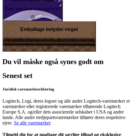
Plast skal have mere end et liv.
Emballage betyder noget
Det handler ikke kun om det, der er inden i kassen
Du vil måske også synes godt om
Senest set
Juridisk varemærkeerklæring
Logitech, Logi, deres logoer og alle andre Logitech-varemærker er
varemærker eller registrerede varemærker tilhørende Logitech
Europe S.A. og/eller dets associerede selskaber i USA og andre
lande. Alle andre tredjepartsvaremærker tilhører deres respektive
ejere.
Se alle varemærker
Tilmeld dig for at modtage dit særlige tilbud og eksklusive