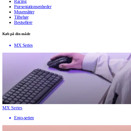
Racing
Præsentationsenheder
Musemåtter
Tilbehør
Bestsellere
Køb på din måde
MX Series
MX Series
Ergo-serien