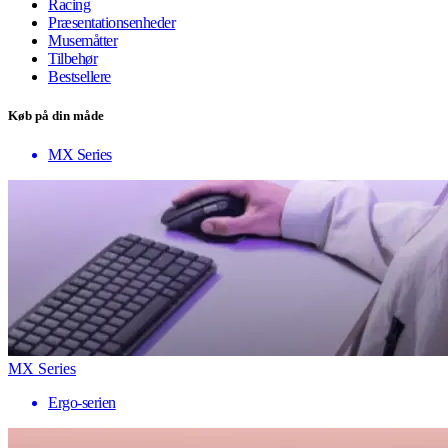
Racing
Præsentationsenheder
Musemåtter
Tilbehør
Bestsellere
Køb på din måde
MX Series
MX Series
Ergo-serien