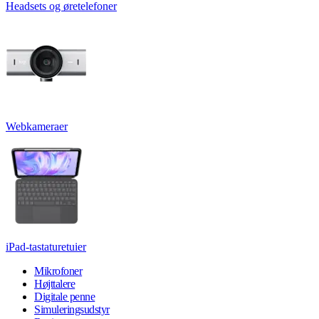
Headsets og øretelefoner
Webkameraer
iPad-tastaturetuier
Mikrofoner
Højttalere
Digitale penne
Simuleringsudstyr