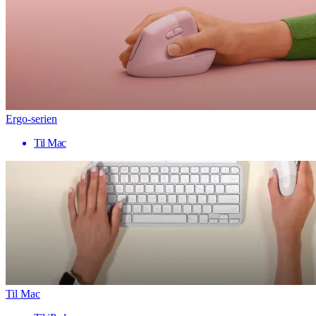
Ergo-serien
Til Mac
Til Mac