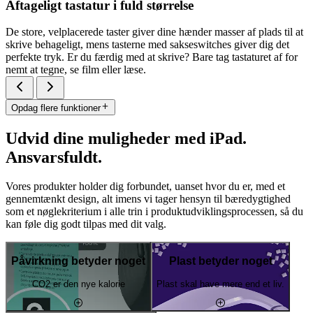
Aftageligt tastatur i fuld størrelse
De store, velplacerede taster giver dine hænder masser af plads til at
skrive behageligt, mens tasterne med sakseswitches giver dig det
perfekte tryk. Er du færdig med at skrive? Bare tag tastaturet af for
nemt at tegne, se film eller læse.
Opdag flere funktioner
Udvid dine muligheder med iPad.
Ansvarsfuldt.
Vores produkter holder dig forbundet, uanset hvor du er, med et
gennemtænkt design, alt imens vi tager hensyn til bæredygtighed
som et nøglekriterium i alle trin i produktudviklingsprocessen, så du
kan føle dig godt tilpas med dit valg.
Påvirkning betyder noget
Plast betyder noget
CO2 er den nye kalorie
Plast skal have mere end et liv.