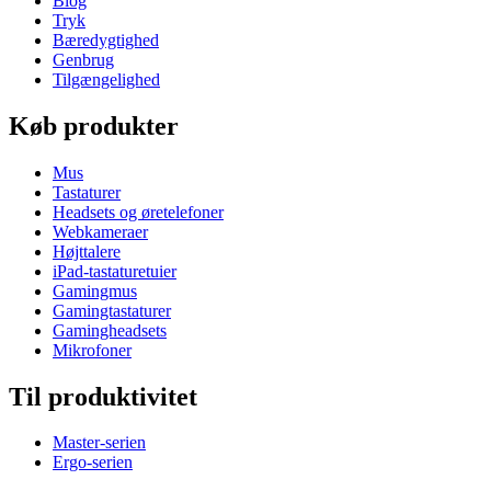
Blog
Tryk
Bæredygtighed
Genbrug
Tilgængelighed
Køb produkter
Mus
Tastaturer
Headsets og øretelefoner
Webkameraer
Højttalere
iPad-tastaturetuier
Gamingmus
Gamingtastaturer
Gamingheadsets
Mikrofoner
Til produktivitet
Master-serien
Ergo-serien