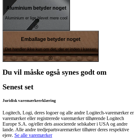
Aluminium betyder noget
Aluminium er lige blevet mere cool
Emballage betyder noget
Det handler ikke kun om det, der er inden i kassen
Du vil måske også synes godt om
Senest set
Juridisk varemærkeerklæring
Logitech, Logi, deres logoer og alle andre Logitech-varemærker er
varemærker eller registrerede varemærker tilhørende Logitech
Europe S.A. og/eller dets associerede selskaber i USA og andre
lande. Alle andre tredjepartsvaremærker tilhører deres respektive
ejere.
Se alle varemærker