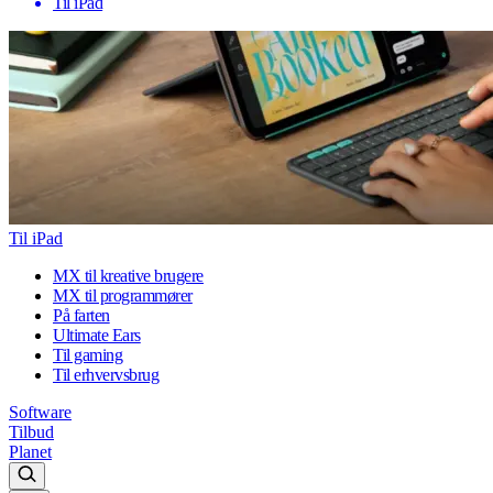
Til iPad
Til iPad
MX til kreative brugere
MX til programmører
På farten
Ultimate Ears
Til gaming
Til erhvervsbrug
Software
Tilbud
Planet