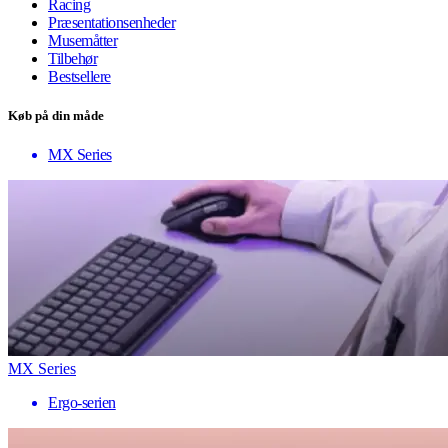
Racing
Præsentationsenheder
Musemåtter
Tilbehør
Bestsellere
Køb på din måde
MX Series
MX Series
Ergo-serien