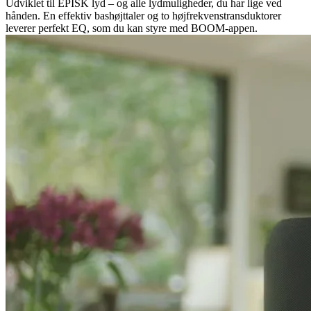
Udviklet til EPISK lyd – og alle lydmuligheder, du har lige ved
hånden. En effektiv bashøjttaler og to højfrekvenstransduktorer
leverer perfekt EQ, som du kan styre med BOOM-appen.