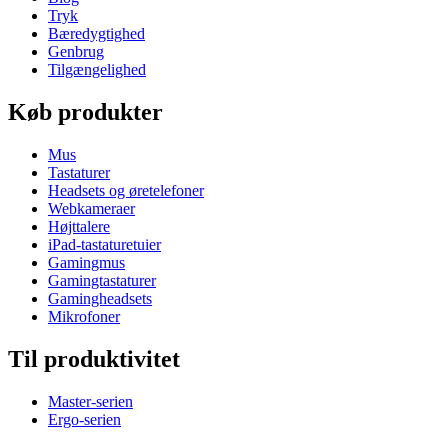
Tryk
Bæredygtighed
Genbrug
Tilgængelighed
Køb produkter
Mus
Tastaturer
Headsets og øretelefoner
Webkameraer
Højttalere
iPad-tastaturetuier
Gamingmus
Gamingtastaturer
Gamingheadsets
Mikrofoner
Til produktivitet
Master-serien
Ergo-serien