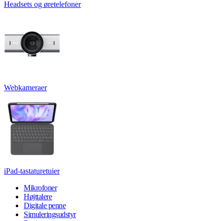
Headsets og øretelefoner
Webkameraer
iPad-tastaturetuier
Mikrofoner
Højttalere
Digitale penne
Simuleringsudstyr