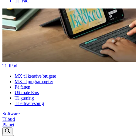
Til iPad
Til iPad
MX til kreative brugere
MX til programmører
På farten
Ultimate Ears
Til gaming
Til erhvervsbrug
Software
Tilbud
Planet