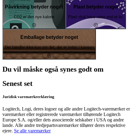
Påvirkning betyder noget
Plast betyder noget
CO2 er den nye kalorie
Plast skal have mere end et liv.
Emballage betyder noget
Det handler ikke kun om det, der er inden i kassen
Du vil måske også synes godt om
Senest set
Juridisk varemærkeerklæring
Logitech, Logi, deres logoer og alle andre Logitech-varemærker er
varemærker eller registrerede varemærker tilhørende Logitech
Europe S.A. og/eller dets associerede selskaber i USA og andre
lande. Alle andre tredjepartsvaremærker tilhører deres respektive
ejere.
Se alle varemærker