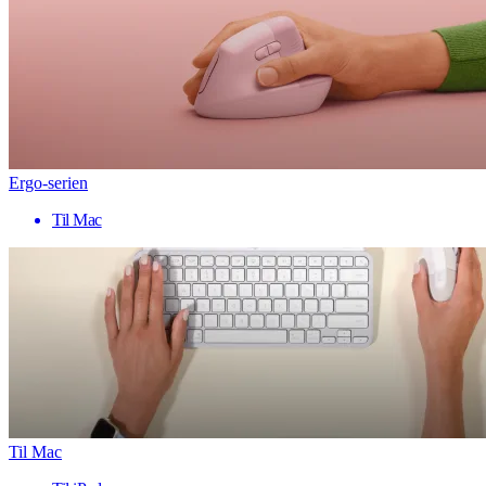
Ergo-serien
Til Mac
Til Mac