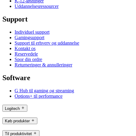
K-12-løsninger
Uddannelsesressourcer
Support
Individuel support
Gamingsupport
Support til erhverv og uddannelse
Kontakt os
Reservedele
Spor din ordre
Returneringer & annulleringer
Software
G Hub til gaming og streaming
Options+ til performance
Logitech
Køb produkter
Til produktivitet