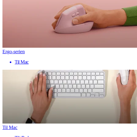
Ergo-serien
Til Mac
Til Mac