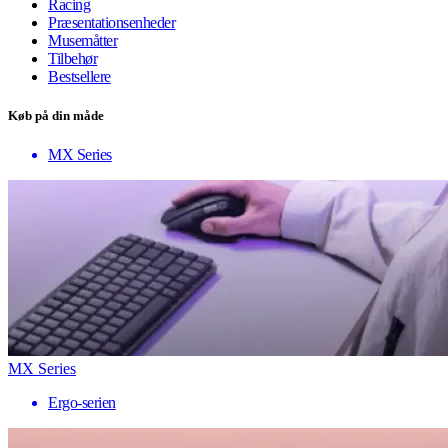
Racing
Præsentationsenheder
Musemåtter
Tilbehør
Bestsellere
Køb på din måde
MX Series
MX Series
Ergo-serien