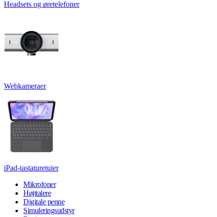
Headsets og øretelefoner
Webkameraer
iPad-tastaturetuier
Mikrofoner
Højttalere
Digitale penne
Simuleringsudstyr