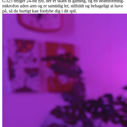
G325 bruger 24-bit lyd, der er skabt til gaming, og en beamforming-
mikrofon uden arm og er samtidig let, stilfuldt og behageligt at have
på, så du hurtigt kan fordybe dig i dit spil.