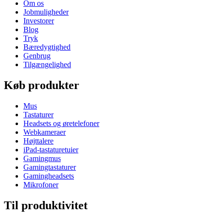
Om os
Jobmuligheder
Investorer
Blog
Tryk
Bæredygtighed
Genbrug
Tilgængelighed
Køb produkter
Mus
Tastaturer
Headsets og øretelefoner
Webkameraer
Højttalere
iPad-tastaturetuier
Gamingmus
Gamingtastaturer
Gamingheadsets
Mikrofoner
Til produktivitet