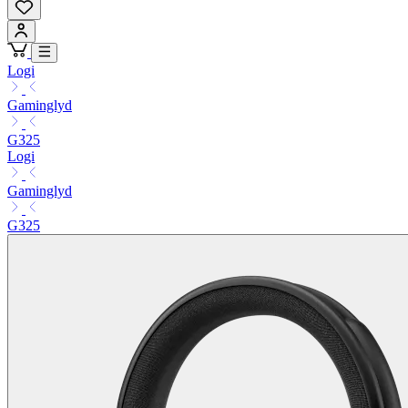
Logi
Gaminglyd
G325
Logi
Gaminglyd
G325