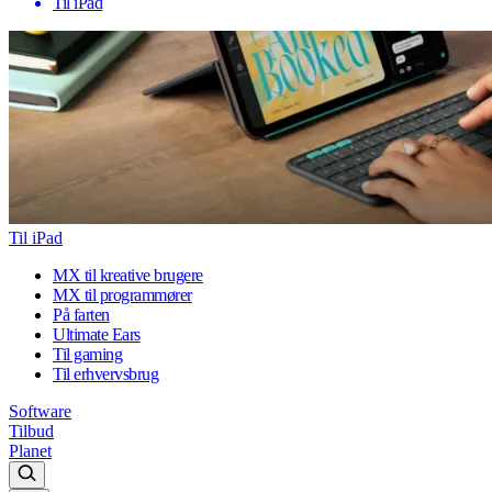
Til iPad
Til iPad
MX til kreative brugere
MX til programmører
På farten
Ultimate Ears
Til gaming
Til erhvervsbrug
Software
Tilbud
Planet