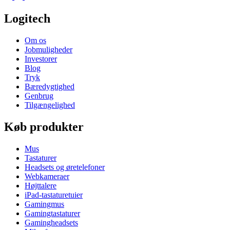
Logitech
Om os
Jobmuligheder
Investorer
Blog
Tryk
Bæredygtighed
Genbrug
Tilgængelighed
Køb produkter
Mus
Tastaturer
Headsets og øretelefoner
Webkameraer
Højttalere
iPad-tastaturetuier
Gamingmus
Gamingtastaturer
Gamingheadsets