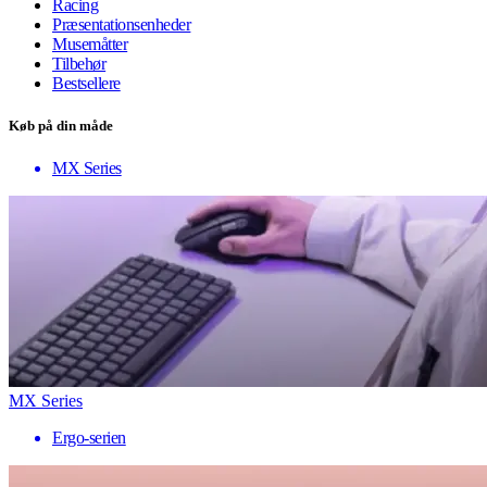
Racing
Præsentationsenheder
Musemåtter
Tilbehør
Bestsellere
Køb på din måde
MX Series
MX Series
Ergo-serien