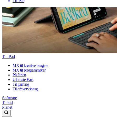
Til iPad
Til iPad
MX til kreative brugere
MX til programmører
På farten
Ultimate Ears
Til gaming
Til erhvervsbrug
Software
Tilbud
Planet