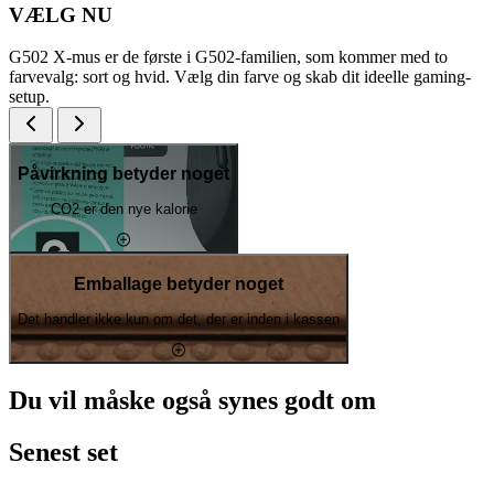
VÆLG NU
G502 X-mus er de første i G502-familien, som kommer med to
farvevalg: sort og hvid. Vælg din farve og skab dit ideelle gaming-
setup.
Påvirkning betyder noget
CO2 er den nye kalorie
Emballage betyder noget
Det handler ikke kun om det, der er inden i kassen
Du vil måske også synes godt om
Senest set