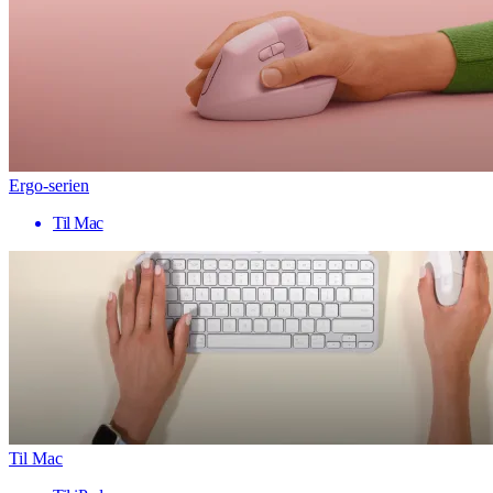
Ergo-serien
Til Mac
Til Mac