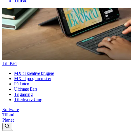
Til iPad
Til iPad
MX til kreative brugere
MX til programmører
På farten
Ultimate Ears
Til gaming
Til erhvervsbrug
Software
Tilbud
Planet