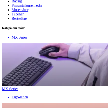
Racing
Præsentationsenheder
Musemåtter
Tilbehør
Bestsellere
Køb på din måde
MX Series
MX Series
Ergo-serien