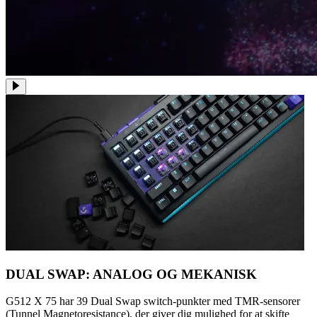
DUAL SWAP: ANALOG OG MEKANISK
G512 X 75 har 39 Dual Swap switch-punkter med TMR-sensorer
(Tunnel Magnetoresistance), der giver dig mulighed for at skifte