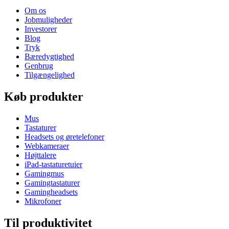
Om os
Jobmuligheder
Investorer
Blog
Tryk
Bæredygtighed
Genbrug
Tilgængelighed
Køb produkter
Mus
Tastaturer
Headsets og øretelefoner
Webkameraer
Højttalere
iPad-tastaturetuier
Gamingmus
Gamingtastaturer
Gamingheadsets
Mikrofoner
Til produktivitet