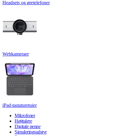
Headsets og øretelefoner
Webkameraer
iPad-tastaturetuier
Mikrofoner
Højttalere
Digitale penne
Simuleringsudstyr