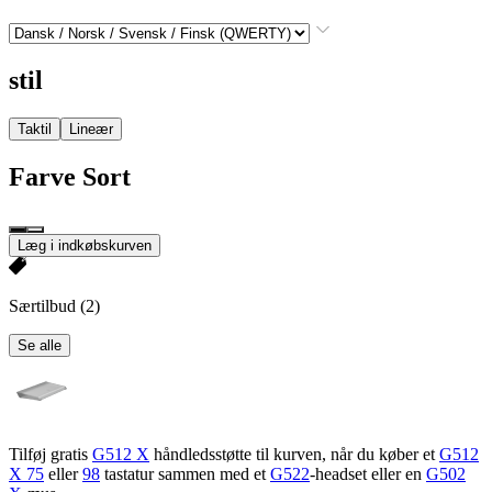
stil
Taktil
Lineær
Farve
Sort
Læg i indkøbskurven
Særtilbud
(2)
Se alle
Tilføj gratis
G512 X
håndledsstøtte til kurven, når du køber et
G512
X 75
eller
98
tastatur sammen med et
G522
-headset eller en
G502