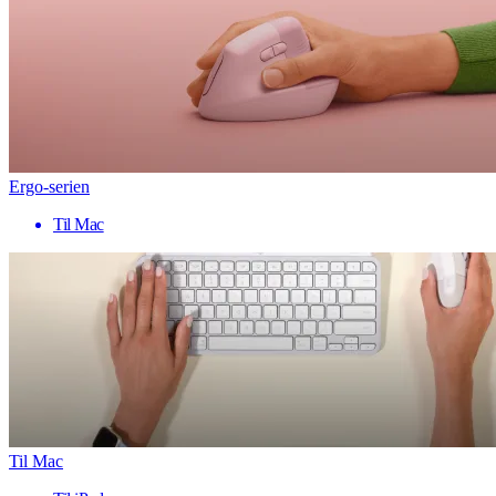
Ergo-serien
Til Mac
Til Mac