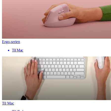
Ergo-serien
Til Mac
Til Mac