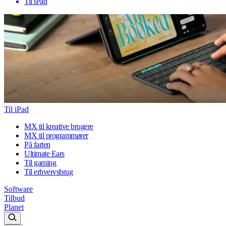
Til iPad
Til iPad
MX til kreative brugere
MX til programmører
På farten
Ultimate Ears
Til gaming
Til erhvervsbrug
Software
Tilbud
Planet