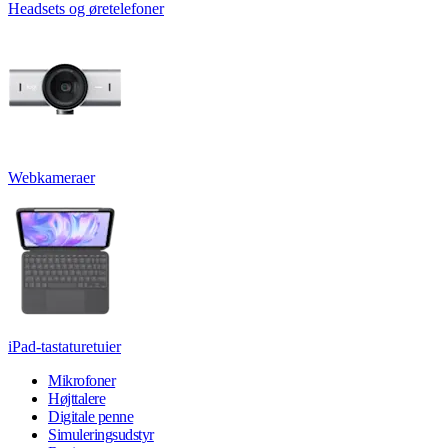
Headsets og øretelefoner
Webkameraer
iPad-tastaturetuier
Mikrofoner
Højttalere
Digitale penne
Simuleringsudstyr