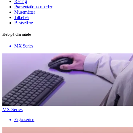
Racing
Præsentationsenheder
Musemåtter
Tilbehør
Bestsellere
Køb på din måde
MX Series
MX Series
Ergo-serien