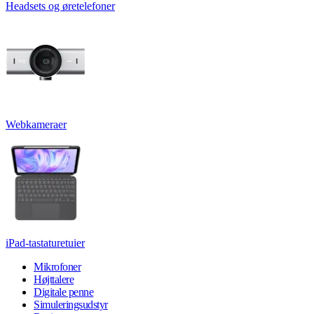
Headsets og øretelefoner
Webkameraer
iPad-tastaturetuier
Mikrofoner
Højttalere
Digitale penne
Simuleringsudstyr