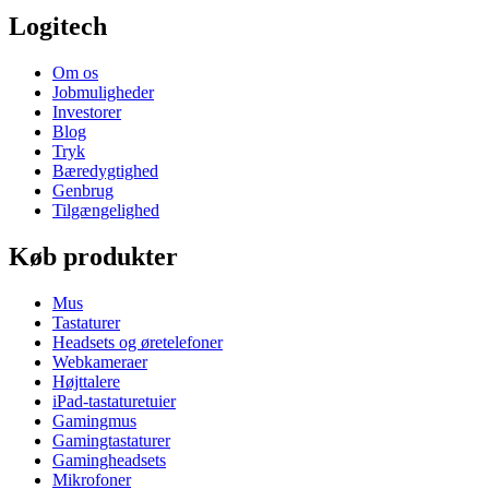
Logitech
Om os
Jobmuligheder
Investorer
Blog
Tryk
Bæredygtighed
Genbrug
Tilgængelighed
Køb produkter
Mus
Tastaturer
Headsets og øretelefoner
Webkameraer
Højttalere
iPad-tastaturetuier
Gamingmus
Gamingtastaturer
Gamingheadsets
Mikrofoner