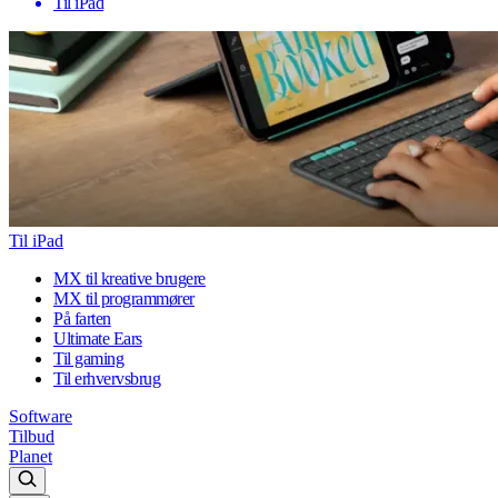
Til iPad
Til iPad
MX til kreative brugere
MX til programmører
På farten
Ultimate Ears
Til gaming
Til erhvervsbrug
Software
Tilbud
Planet