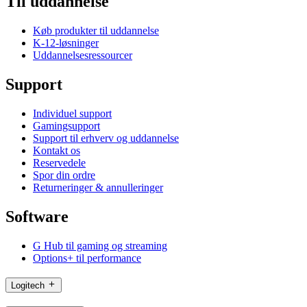
Til uddannelse
Køb produkter til uddannelse
K-12-løsninger
Uddannelsesressourcer
Support
Individuel support
Gamingsupport
Support til erhverv og uddannelse
Kontakt os
Reservedele
Spor din ordre
Returneringer & annulleringer
Software
G Hub til gaming og streaming
Options+ til performance
Logitech