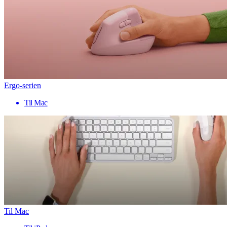
Ergo-serien
Til Mac
Til Mac