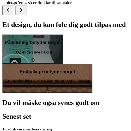
tablet-pc'en – så er du klar til samtaler.
Et design, du kan føle dig godt tilpas med
Påvirkning betyder noget
CO2 er den nye kalorie
Emballage betyder noget
Det handler ikke kun om det, der er inden i kassen
Du vil måske også synes godt om
Senest set
Juridisk varemærkeerklæring