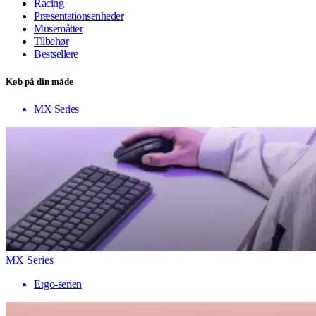
Racing
Præsentationsenheder
Musemåtter
Tilbehør
Bestsellere
Køb på din måde
MX Series
MX Series
Ergo-serien