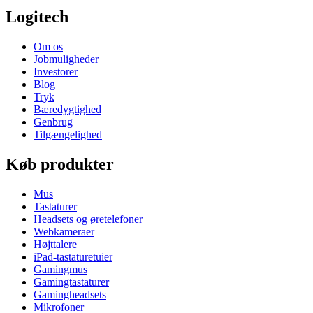
Logitech
Om os
Jobmuligheder
Investorer
Blog
Tryk
Bæredygtighed
Genbrug
Tilgængelighed
Køb produkter
Mus
Tastaturer
Headsets og øretelefoner
Webkameraer
Højttalere
iPad-tastaturetuier
Gamingmus
Gamingtastaturer
Gamingheadsets
Mikrofoner