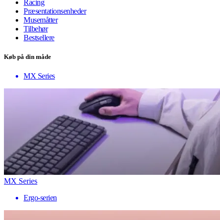
Racing
Præsentationsenheder
Musemåtter
Tilbehør
Bestsellere
Køb på din måde
MX Series
MX Series
Ergo-serien