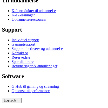
Til uddannelse
Køb produkter til uddannelse
K-12-løsninger
Uddannelsesressourcer
Support
Individuel support
Gamingsupport
Support til erhverv og uddannelse
Kontakt os
Reservedele
Spor din ordre
Returneringer & annulleringer
Software
G Hub til gaming og streaming
Options+ til performance
Logitech