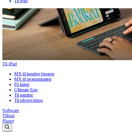
Til iPad
Til iPad
MX til kreative brugere
MX til programmører
På farten
Ultimate Ears
Til gaming
Til erhvervsbrug
Software
Tilbud
Planet