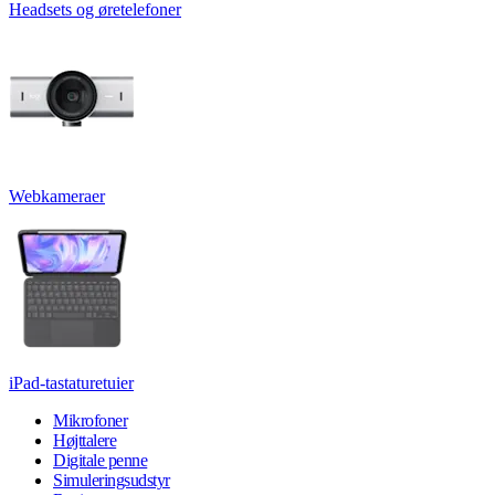
Headsets og øretelefoner
Webkameraer
iPad-tastaturetuier
Mikrofoner
Højttalere
Digitale penne
Simuleringsudstyr