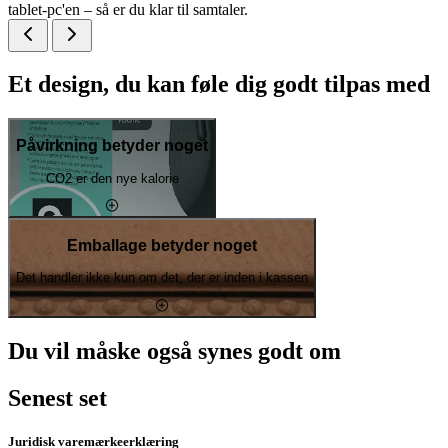
tablet-pc'en – så er du klar til samtaler.
Et design, du kan føle dig godt tilpas med
Påvirkning betyder noget
CO2 er den nye kalorie
Emballage betyder noget
Det handler ikke kun om det, der er inden i kassen
Du vil måske også synes godt om
Senest set
Juridisk varemærkeerklæring