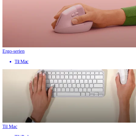
Ergo-serien
Til Mac
Til Mac