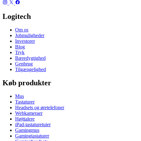
Logitech
Om os
Jobmuligheder
Investorer
Blog
Tryk
Bæredygtighed
Genbrug
Tilgængelighed
Køb produkter
Mus
Tastaturer
Headsets og øretelefoner
Webkameraer
Højttalere
iPad-tastaturetuier
Gamingmus
Gamingtastaturer