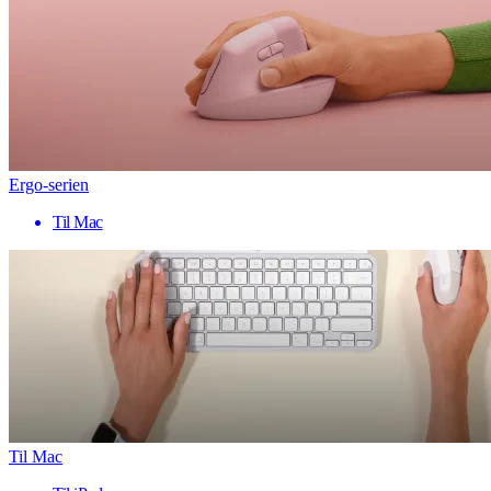
Ergo-serien
Til Mac
Til Mac