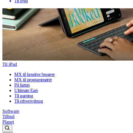
Til iPad
Til iPad
MX til kreative brugere
MX til programmører
På farten
Ultimate Ears
Til gaming
Til erhvervsbrug
Software
Tilbud
Planet