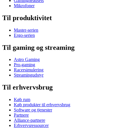
Gamingheadsets
Mikrofoner
Til produktivitet
Master-serien
Ergo-serien
Til gaming og streaming
Astro Gaming
Pro-gaming
Racersimulering
Streamingudstyr
Til erhvervsbrug
Køb rum
Køb produkter til erhvervsbrug
Software og tjenester
Partnere
Alliance-partnere
Erhvervsressourcer