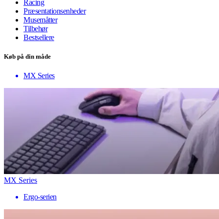
Racing
Præsentationsenheder
Musemåtter
Tilbehør
Bestsellere
Køb på din måde
MX Series
MX Series
Ergo-serien