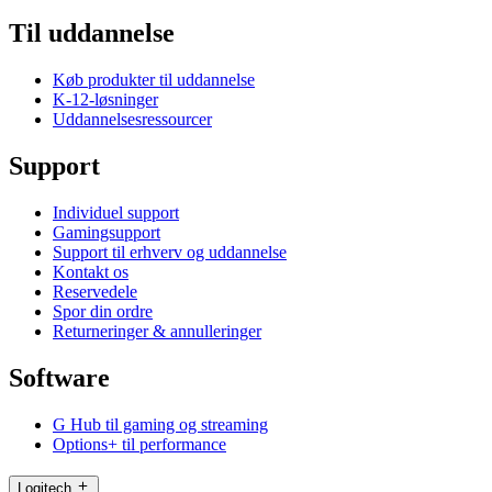
Til uddannelse
Køb produkter til uddannelse
K-12-løsninger
Uddannelsesressourcer
Support
Individuel support
Gamingsupport
Support til erhverv og uddannelse
Kontakt os
Reservedele
Spor din ordre
Returneringer & annulleringer
Software
G Hub til gaming og streaming
Options+ til performance
Logitech