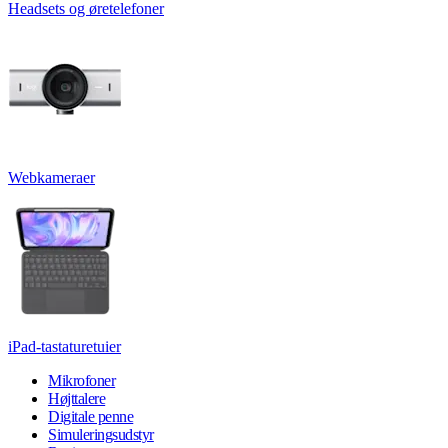
Headsets og øretelefoner
Webkameraer
iPad-tastaturetuier
Mikrofoner
Højttalere
Digitale penne
Simuleringsudstyr