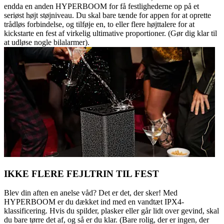
endda en anden HYPERBOOM for få festlighederne op på et
seriøst højt støjniveau. Du skal bare tænde for appen for at oprette
trådløs forbindelse, og tilføje en, to eller flere højttalere for at
kickstarte en fest af virkelig ultimative proportioner. (Gør dig klar til
at udløse nogle bilalarmer).
IKKE FLERE FEJLTRIN TIL FEST
Blev din aften en anelse våd? Det er det, der sker! Med
HYPERBOOM er du dækket ind med en vandtæt IPX4-
klassificering. Hvis du spilder, plasker eller går lidt over gevind, skal
du bare tørre det af, og så er du klar. (Bare rolig, der er ingen, der