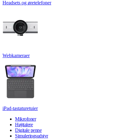
Headsets og øretelefoner
Webkameraer
iPad-tastaturetuier
Mikrofoner
Højttalere
Digitale penne
Simuleringsudstyr