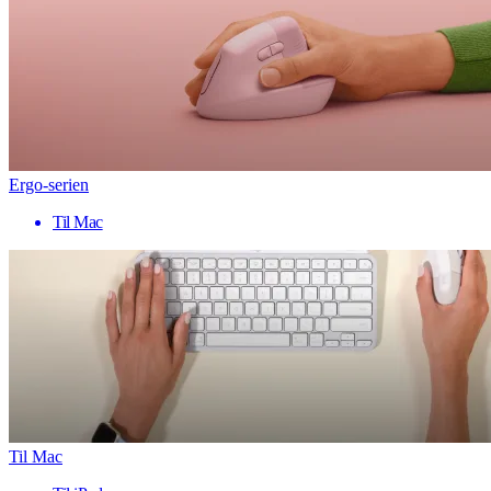
Ergo-serien
Til Mac
Til Mac