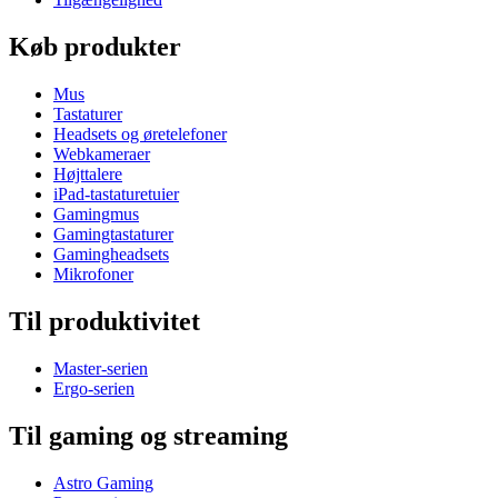
Køb produkter
Mus
Tastaturer
Headsets og øretelefoner
Webkameraer
Højttalere
iPad-tastaturetuier
Gamingmus
Gamingtastaturer
Gamingheadsets
Mikrofoner
Til produktivitet
Master-serien
Ergo-serien
Til gaming og streaming
Astro Gaming