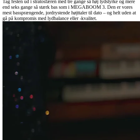
Tag festen ud i stratosfæren med tre gange så høj lydstyrke og mere
end seks gange så stærk bas som i MEGABOOM 3. Den er vores
mest bassprængende, jordrystende højttaler til dato – og helt uden at
gå på kompromis med lydbalance eller -kvalitet.