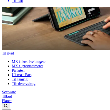
Til iPad
Til iPad
MX til kreative brugere
MX til programmører
På farten
Ultimate Ears
Til gaming
Til erhvervsbrug
Software
Tilbud
Planet