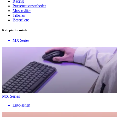
Racing
Præsentationsenheder
Musemåtter
Tilbehør
Bestsellere
Køb på din måde
MX Series
MX Series
Ergo-serien