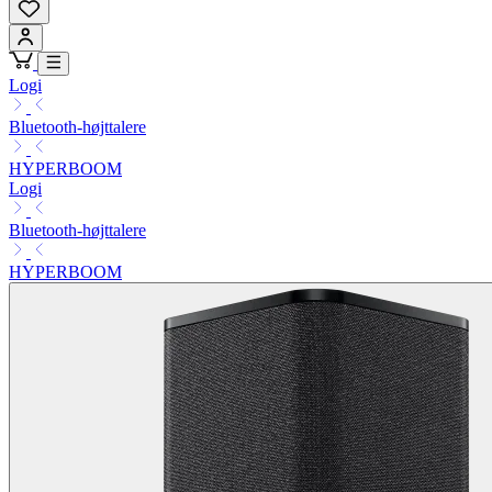
Logi
Bluetooth-højttalere
HYPERBOOM
Logi
Bluetooth-højttalere
HYPERBOOM