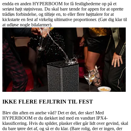
endda en anden HYPERBOOM for få festlighederne op på et
seriøst højt støjniveau. Du skal bare tænde for appen for at oprette
trådløs forbindelse, og tilføje en, to eller flere højttalere for at
kickstarte en fest af virkelig ultimative proportioner. (Gør dig klar til
at udløse nogle bilalarmer).
IKKE FLERE FEJLTRIN TIL FEST
Blev din aften en anelse våd? Det er det, der sker! Med
HYPERBOOM er du dækket ind med en vandtæt IPX4-
klassificering. Hvis du spilder, plasker eller går lidt over gevind, skal
du bare tørre det af, og så er du klar. (Bare rolig, der er ingen, der