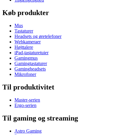
Køb produkter
Mus
Tastaturer
Headsets og øretelefoner
Webkameraer
Højttalere
iPad-tastaturetuier
Gamingmus
Gamingtastaturer
Gamingheadsets
Mikrofoner
Til produktivitet
Master-serien
Ergo-serien
Til gaming og streaming
Astro Gaming