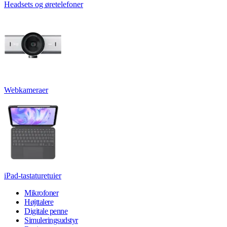
Headsets og øretelefoner
Webkameraer
iPad-tastaturetuier
Mikrofoner
Højttalere
Digitale penne
Simuleringsudstyr