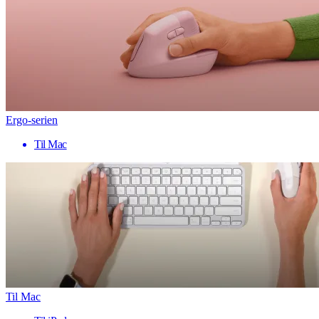
Ergo-serien
Til Mac
Til Mac