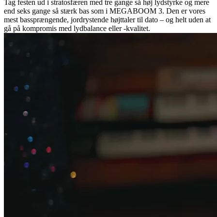
Tag festen ud i stratosfæren med tre gange så høj lydstyrke og mere
end seks gange så stærk bas som i MEGABOOM 3. Den er vores
mest bassprængende, jordrystende højttaler til dato – og helt uden at
gå på kompromis med lydbalance eller -kvalitet.