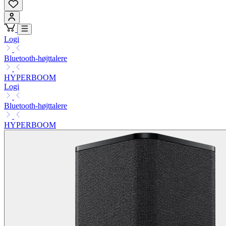
Logi
Bluetooth-højttalere
HYPERBOOM
Logi
Bluetooth-højttalere
HYPERBOOM