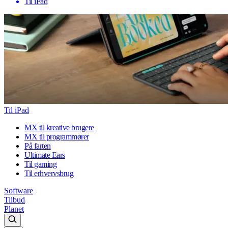
Til iPad
Til iPad
MX til kreative brugere
MX til programmører
På farten
Ultimate Ears
Til gaming
Til erhvervsbrug
Software
Tilbud
Planet