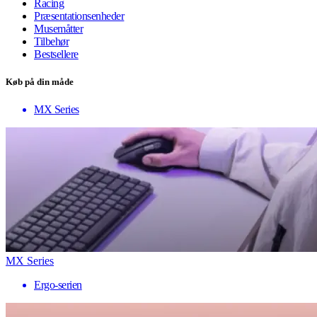
Racing
Præsentationsenheder
Musemåtter
Tilbehør
Bestsellere
Køb på din måde
MX Series
MX Series
Ergo-serien