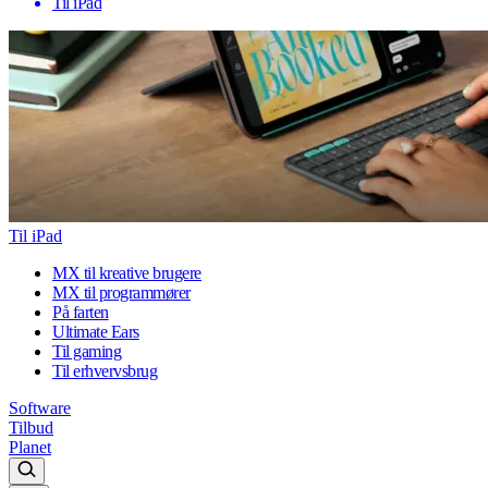
Til iPad
Til iPad
MX til kreative brugere
MX til programmører
På farten
Ultimate Ears
Til gaming
Til erhvervsbrug
Software
Tilbud
Planet