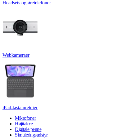
Headsets og øretelefoner
Webkameraer
iPad-tastaturetuier
Mikrofoner
Højttalere
Digitale penne
Simuleringsudstyr