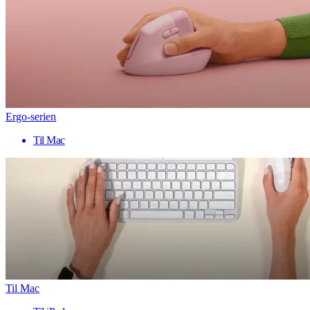
Ergo-serien
Til Mac
Til Mac