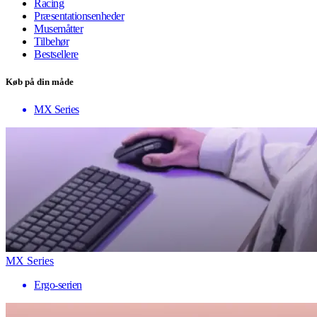
Racing
Præsentationsenheder
Musemåtter
Tilbehør
Bestsellere
Køb på din måde
MX Series
MX Series
Ergo-serien