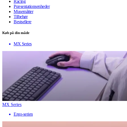
Racing
Præsentationsenheder
Musemåtter
Tilbehør
Bestsellere
Køb på din måde
MX Series
MX Series
Ergo-serien