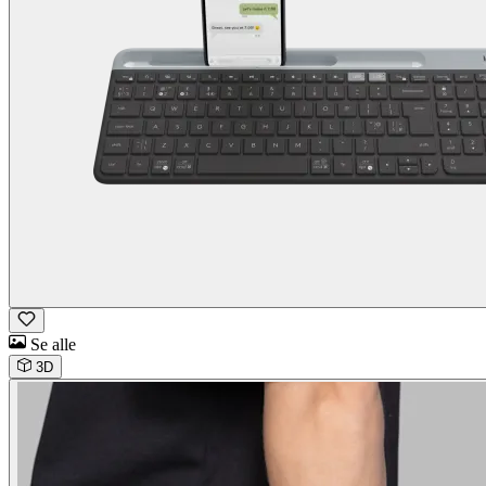
Se alle
3D