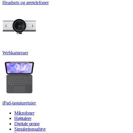
Headsets og øretelefoner
Webkameraer
iPad-tastaturetuier
Mikrofoner
Højttalere
Digitale penne
Simuleringsudstyr