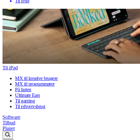
Til iPad
Til iPad
MX til kreative brugere
MX til programmører
På farten
Ultimate Ears
Til gaming
Til erhvervsbrug
Software
Tilbud
Planet