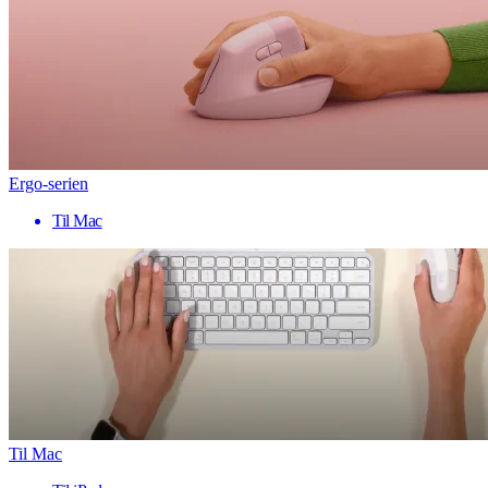
Ergo-serien
Til Mac
Til Mac