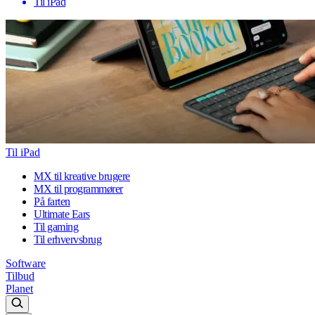
Til iPad
Til iPad
MX til kreative brugere
MX til programmører
På farten
Ultimate Ears
Til gaming
Til erhvervsbrug
Software
Tilbud
Planet