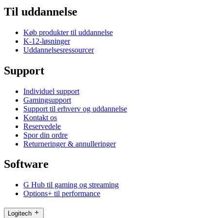
Til uddannelse
Køb produkter til uddannelse
K-12-løsninger
Uddannelsesressourcer
Support
Individuel support
Gamingsupport
Support til erhverv og uddannelse
Kontakt os
Reservedele
Spor din ordre
Returneringer & annulleringer
Software
G Hub til gaming og streaming
Options+ til performance
Logitech