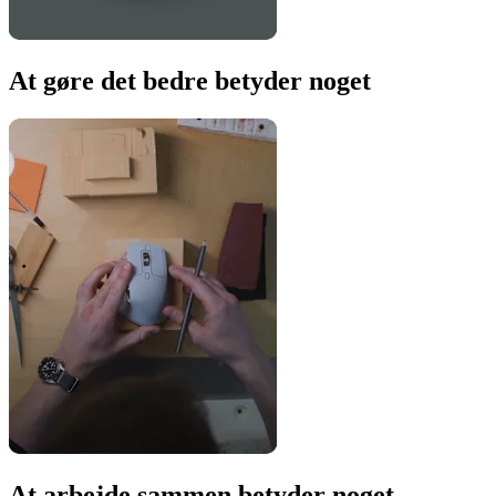
At gøre det bedre betyder noget
At arbejde sammen betyder noget