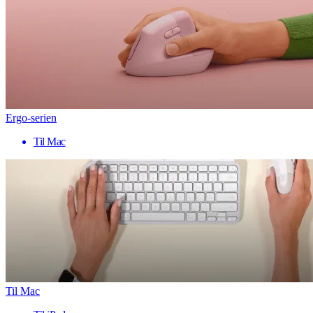
Ergo-serien
Til Mac
Til Mac