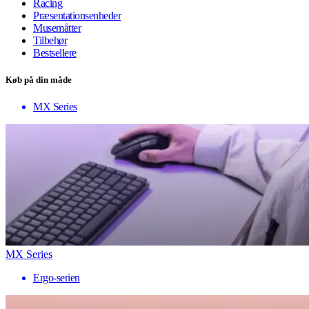
Racing
Præsentationsenheder
Musemåtter
Tilbehør
Bestsellere
Køb på din måde
MX Series
MX Series
Ergo-serien