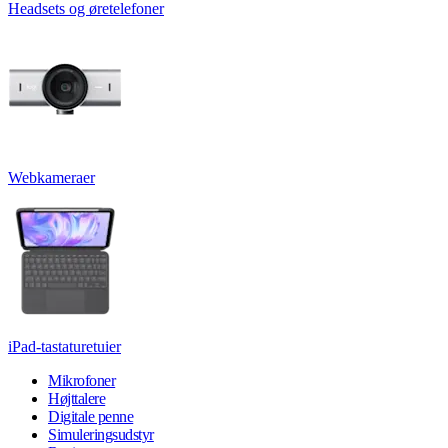
Headsets og øretelefoner
Webkameraer
iPad-tastaturetuier
Mikrofoner
Højttalere
Digitale penne
Simuleringsudstyr