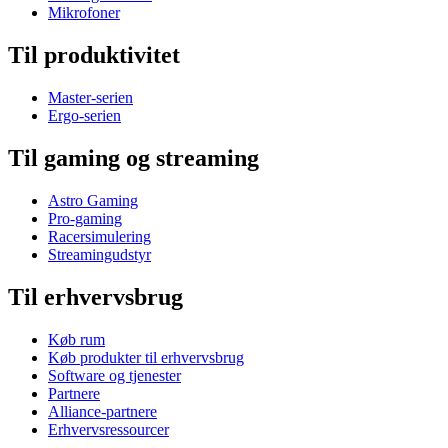
Mikrofoner
Til produktivitet
Master-serien
Ergo-serien
Til gaming og streaming
Astro Gaming
Pro-gaming
Racersimulering
Streamingudstyr
Til erhvervsbrug
Køb rum
Køb produkter til erhvervsbrug
Software og tjenester
Partnere
Alliance-partnere
Erhvervsressourcer