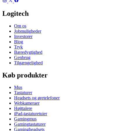
Logitech
Om os
Jobmuligheder
Investorer
Blog
Tryk
Bæredygtighed
Genbrug
Tilgængelighed
Køb produkter
Mus
Tastaturer
Headsets og øretelefoner
Webkameraer
Højttalere
iPad-tastaturetuier
Gamingmus
Gamingtastaturer
Gamingheadsets