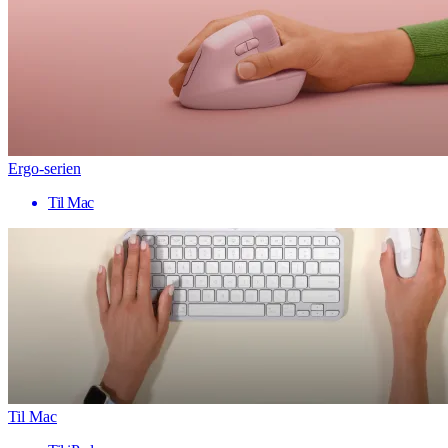
Ergo-serien
Til Mac
Til Mac