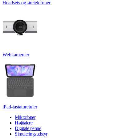
Headsets og øretelefoner
Webkameraer
iPad-tastaturetuier
Mikrofoner
Højttalere
Digitale penne
Simuleringsudstyr