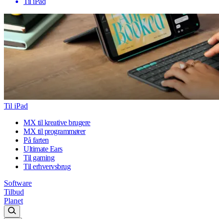
Til iPad
Til iPad
MX til kreative brugere
MX til programmører
På farten
Ultimate Ears
Til gaming
Til erhvervsbrug
Software
Tilbud
Planet