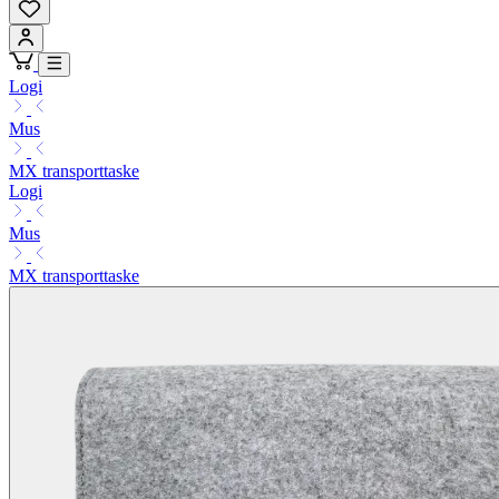
Logi
Mus
MX transporttaske
Logi
Mus
MX transporttaske