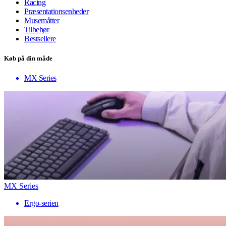
Racing
Præsentationsenheder
Musemåtter
Tilbehør
Bestsellere
Køb på din måde
MX Series
MX Series
Ergo-serien