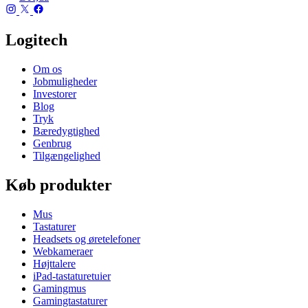
Logitech
Om os
Jobmuligheder
Investorer
Blog
Tryk
Bæredygtighed
Genbrug
Tilgængelighed
Køb produkter
Mus
Tastaturer
Headsets og øretelefoner
Webkameraer
Højttalere
iPad-tastaturetuier
Gamingmus
Gamingtastaturer