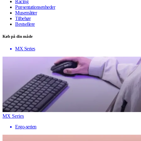
Racing
Præsentationsenheder
Musemåtter
Tilbehør
Bestsellere
Køb på din måde
MX Series
MX Series
Ergo-serien