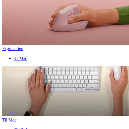
Ergo-serien
Til Mac
Til Mac