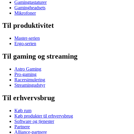
Gamingtastaturer
Gamingheadsets
Mikrofoner
Til produktivitet
Master-serien
Ergo-serien
Til gaming og streaming
Astro Gaming
Pro-gaming
Racersimulering
Streamingudstyr
Til erhvervsbrug
Køb rum
Køb produkter til erhvervsbrug
Software og tjenester
Partnere
Alliance-partnere