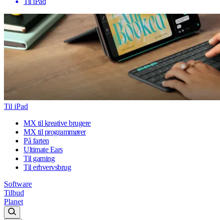
Til iPad
Til iPad
MX til kreative brugere
MX til programmører
På farten
Ultimate Ears
Til gaming
Til erhvervsbrug
Software
Tilbud
Planet