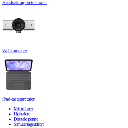
Headsets og øretelefoner
Webkameraer
iPad-tastaturetuier
Mikrofoner
Højttalere
Digitale penne
Simuleringsudstyr