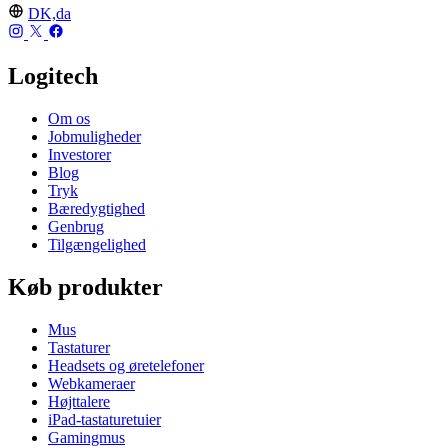
DK,da
Logitech
Om os
Jobmuligheder
Investorer
Blog
Tryk
Bæredygtighed
Genbrug
Tilgængelighed
Køb produkter
Mus
Tastaturer
Headsets og øretelefoner
Webkameraer
Højttalere
iPad-tastaturetuier
Gamingmus