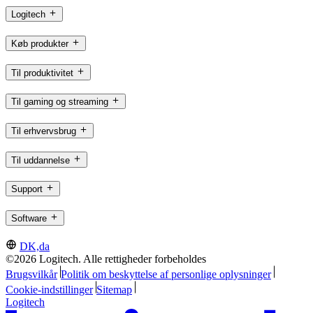
Logitech
Køb produkter
Til produktivitet
Til gaming og streaming
Til erhvervsbrug
Til uddannelse
Support
Software
DK,da
©2026 Logitech. Alle rettigheder forbeholdes
Brugsvilkår
Politik om beskyttelse af personlige oplysninger
Cookie-indstillinger
Sitemap
Logitech