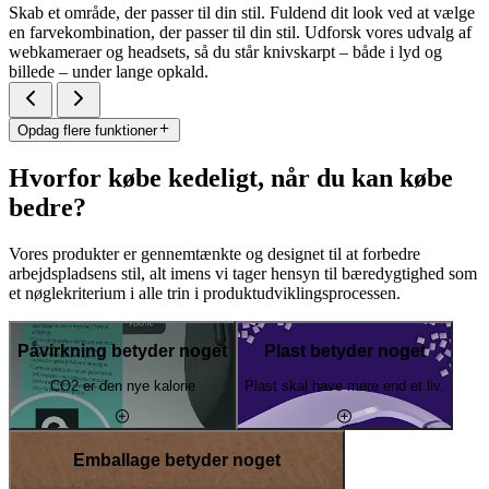
Skab et område, der passer til din stil. Fuldend dit look ved at vælge
en farvekombination, der passer til din stil. Udforsk vores udvalg af
webkameraer og headsets, så du står knivskarpt – både i lyd og
billede – under lange opkald.
Opdag flere funktioner
Hvorfor købe kedeligt, når du kan købe
bedre?
Vores produkter er gennemtænkte og designet til at forbedre
arbejdspladsens stil, alt imens vi tager hensyn til bæredygtighed som
et nøglekriterium i alle trin i produktudviklingsprocessen.
Påvirkning betyder noget
Plast betyder noget
CO2 er den nye kalorie
Plast skal have mere end et liv.
Emballage betyder noget