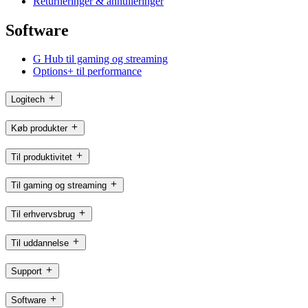
Returneringer & annulleringer
Software
G Hub til gaming og streaming
Options+ til performance
Logitech
Køb produkter
Til produktivitet
Til gaming og streaming
Til erhvervsbrug
Til uddannelse
Support
Software