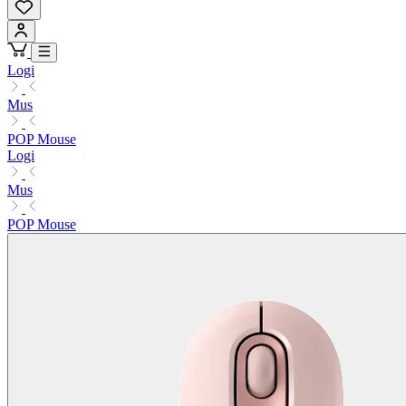
Logi
Mus
POP Mouse
Logi
Mus
POP Mouse