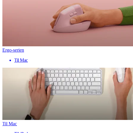
Ergo-serien
Til Mac
Til Mac