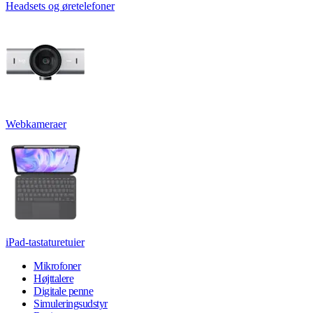
Headsets og øretelefoner
Webkameraer
iPad-tastaturetuier
Mikrofoner
Højttalere
Digitale penne
Simuleringsudstyr