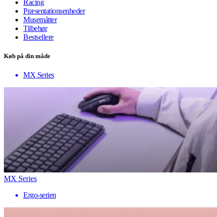
Racing
Præsentationsenheder
Musemåtter
Tilbehør
Bestsellere
Køb på din måde
MX Series
MX Series
Ergo-serien