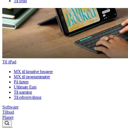
Til iPad
Til iPad
MX til kreative brugere
MX til programmører
På farten
Ultimate Ears
Til gaming
Til erhvervsbrug
Software
Tilbud
Planet