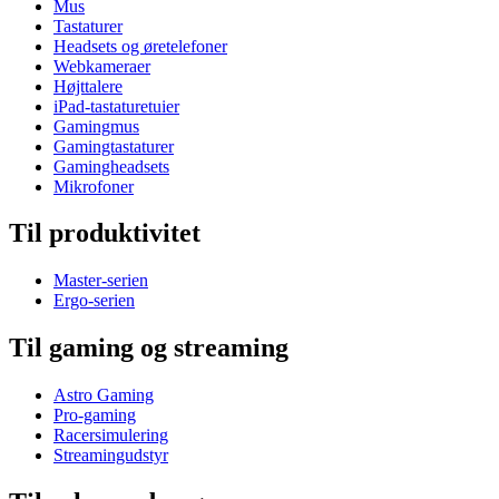
Mus
Tastaturer
Headsets og øretelefoner
Webkameraer
Højttalere
iPad-tastaturetuier
Gamingmus
Gamingtastaturer
Gamingheadsets
Mikrofoner
Til produktivitet
Master-serien
Ergo-serien
Til gaming og streaming
Astro Gaming
Pro-gaming
Racersimulering
Streamingudstyr