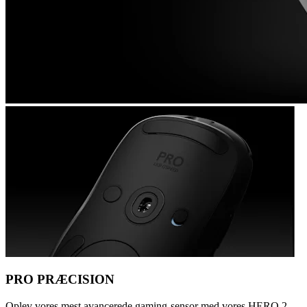
PRO PRÆCISION
Oplev vores mest avancerede gaming-sensor med vores HERO 2-