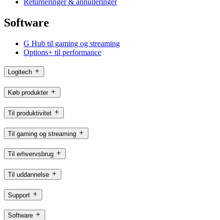
Returneringer & annulleringer
Software
G Hub til gaming og streaming
Options+ til performance
Logitech
Køb produkter
Til produktivitet
Til gaming og streaming
Til erhvervsbrug
Til uddannelse
Support
Software