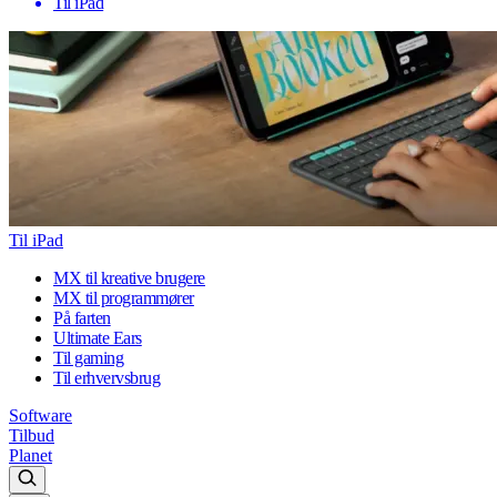
Til iPad
Til iPad
MX til kreative brugere
MX til programmører
På farten
Ultimate Ears
Til gaming
Til erhvervsbrug
Software
Tilbud
Planet