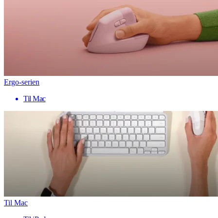
Ergo-serien
Til Mac
Til Mac