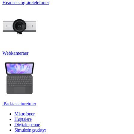
Headsets og øretelefoner
Webkameraer
iPad-tastaturetuier
Mikrofoner
Højttalere
Digitale penne
Simuleringsudstyr