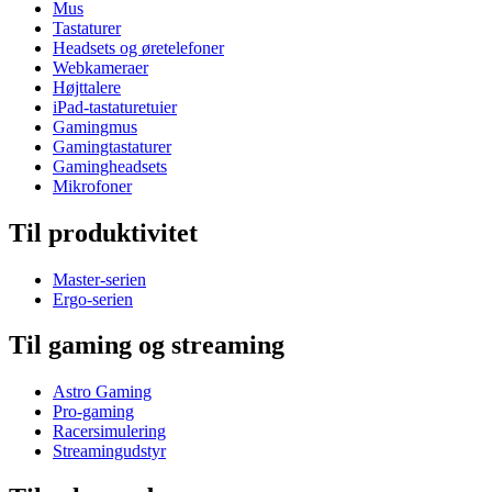
Mus
Tastaturer
Headsets og øretelefoner
Webkameraer
Højttalere
iPad-tastaturetuier
Gamingmus
Gamingtastaturer
Gamingheadsets
Mikrofoner
Til produktivitet
Master-serien
Ergo-serien
Til gaming og streaming
Astro Gaming
Pro-gaming
Racersimulering
Streamingudstyr