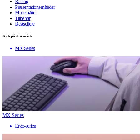
Racing
Præsentationsenheder
Musemåtter
Tilbehør
Bestsellere
Køb på din måde
MX Series
MX Series
Ergo-serien