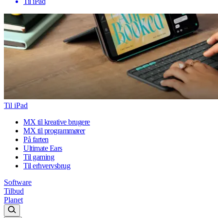
Til iPad
Til iPad
MX til kreative brugere
MX til programmører
På farten
Ultimate Ears
Til gaming
Til erhvervsbrug
Software
Tilbud
Planet