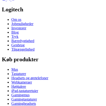
Logitech
Om os
Jobmuligheder
Investorer
Blog
Tryk
Bæredygtighed
Genbrug
Tilgængelighed
Køb produkter
Mus
Tastaturer
Headsets og øretelefoner
Webkameraer
Højttalere
iPad-tastaturetuier
Gamingmus
Gamingtastaturer
Gamingheadsets