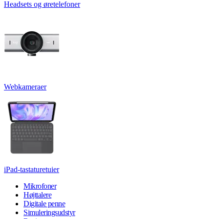
Headsets og øretelefoner
Webkameraer
iPad-tastaturetuier
Mikrofoner
Højttalere
Digitale penne
Simuleringsudstyr