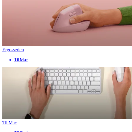
Ergo-serien
Til Mac
Til Mac