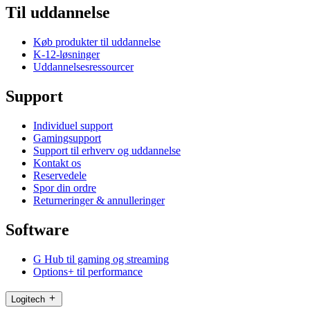
Til uddannelse
Køb produkter til uddannelse
K-12-løsninger
Uddannelsesressourcer
Support
Individuel support
Gamingsupport
Support til erhverv og uddannelse
Kontakt os
Reservedele
Spor din ordre
Returneringer & annulleringer
Software
G Hub til gaming og streaming
Options+ til performance
Logitech