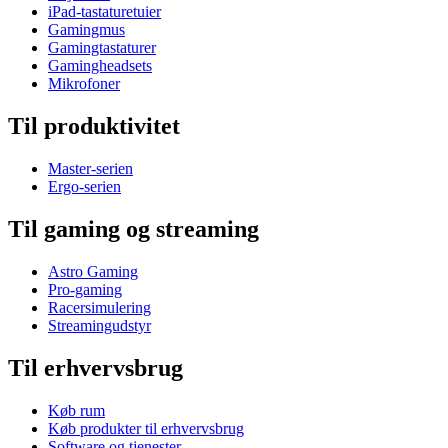
iPad-tastaturetuier
Gamingmus
Gamingtastaturer
Gamingheadsets
Mikrofoner
Til produktivitet
Master-serien
Ergo-serien
Til gaming og streaming
Astro Gaming
Pro-gaming
Racersimulering
Streamingudstyr
Til erhvervsbrug
Køb rum
Køb produkter til erhvervsbrug
Software og tjenester