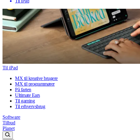
Til iPad
Til iPad
MX til kreative brugere
MX til programmører
På farten
Ultimate Ears
Til gaming
Til erhvervsbrug
Software
Tilbud
Planet