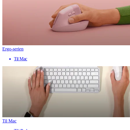
Ergo-serien
Til Mac
Til Mac