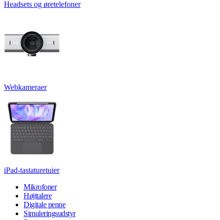
Headsets og øretelefoner
Webkameraer
iPad-tastaturetuier
Mikrofoner
Højttalere
Digitale penne
Simuleringsudstyr