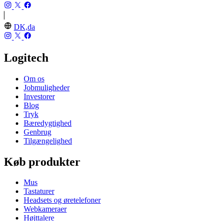
DK,da
Logitech
Om os
Jobmuligheder
Investorer
Blog
Tryk
Bæredygtighed
Genbrug
Tilgængelighed
Køb produkter
Mus
Tastaturer
Headsets og øretelefoner
Webkameraer
Højttalere