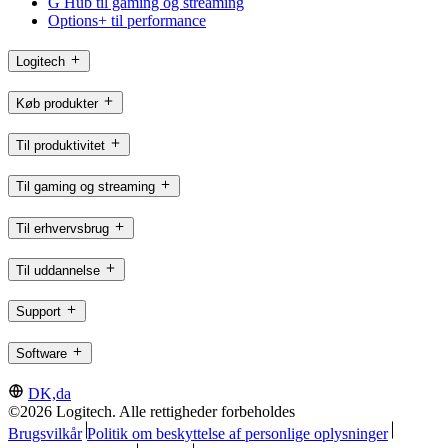
G Hub til gaming og streaming
Options+ til performance
Logitech
Køb produkter
Til produktivitet
Til gaming og streaming
Til erhvervsbrug
Til uddannelse
Support
Software
DK,da
©2026 Logitech. Alle rettigheder forbeholdes
Brugsvilkår
Politik om beskyttelse af personlige oplysninger