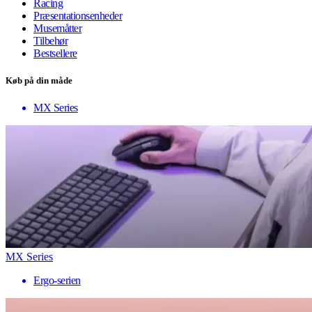
Racing
Præsentationsenheder
Musemåtter
Tilbehør
Bestsellere
Køb på din måde
MX Series
MX Series
Ergo-serien