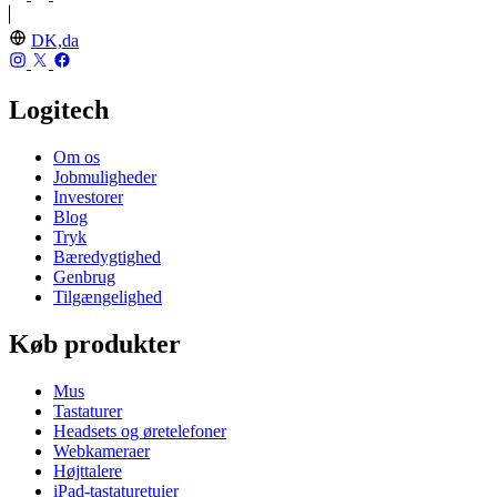
DK,da
Logitech
Om os
Jobmuligheder
Investorer
Blog
Tryk
Bæredygtighed
Genbrug
Tilgængelighed
Køb produkter
Mus
Tastaturer
Headsets og øretelefoner
Webkameraer
Højttalere
iPad-tastaturetuier