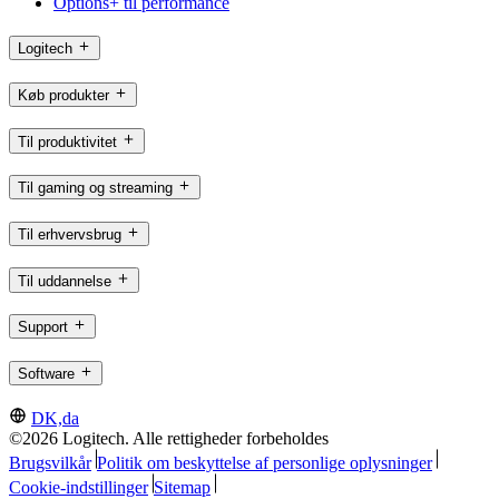
Options+ til performance
Logitech
Køb produkter
Til produktivitet
Til gaming og streaming
Til erhvervsbrug
Til uddannelse
Support
Software
DK,da
©2026 Logitech. Alle rettigheder forbeholdes
Brugsvilkår
Politik om beskyttelse af personlige oplysninger
Cookie-indstillinger
Sitemap