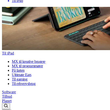
Til iPad
Til iPad
MX til kreative brugere
MX til programmører
På farten
Ultimate Ears
Til gaming
Til erhvervsbrug
Software
Tilbud
Planet