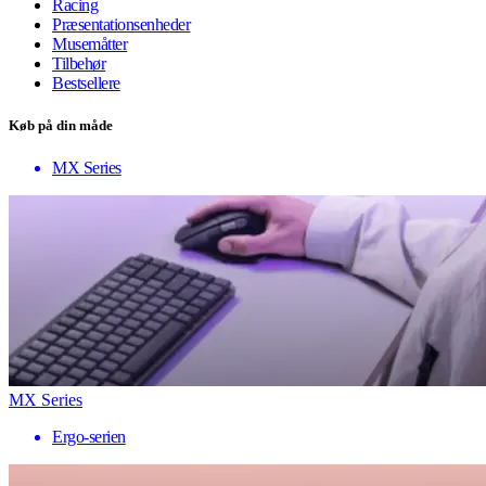
Racing
Præsentationsenheder
Musemåtter
Tilbehør
Bestsellere
Køb på din måde
MX Series
MX Series
Ergo-serien