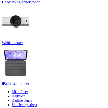
Headsets og øretelefoner
Webkameraer
iPad-tastaturetuier
Mikrofoner
Højttalere
Digitale penne
Simuleringsudstyr