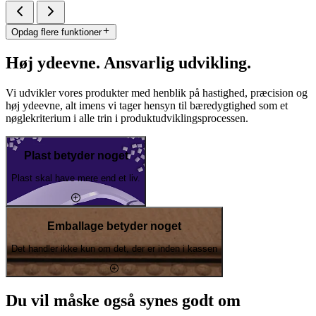
Opdag flere funktioner
Høj ydeevne. Ansvarlig udvikling.
Vi udvikler vores produkter med henblik på hastighed, præcision og
høj ydeevne, alt imens vi tager hensyn til bæredygtighed som et
nøglekriterium i alle trin i produktudviklingsprocessen.
Plast betyder noget
Plast skal have mere end et liv.
Emballage betyder noget
Det handler ikke kun om det, der er inden i kassen
Du vil måske også synes godt om