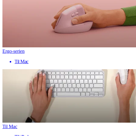
Ergo-serien
Til Mac
Til Mac