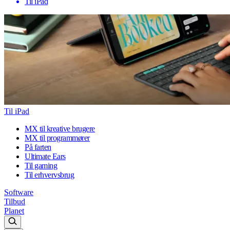
Til iPad
Til iPad
MX til kreative brugere
MX til programmører
På farten
Ultimate Ears
Til gaming
Til erhvervsbrug
Software
Tilbud
Planet