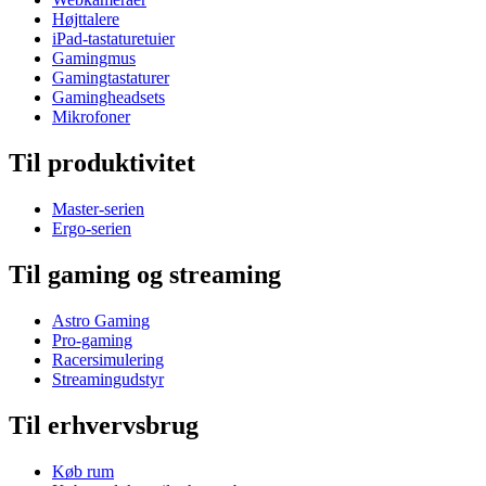
Højttalere
iPad-tastaturetuier
Gamingmus
Gamingtastaturer
Gamingheadsets
Mikrofoner
Til produktivitet
Master-serien
Ergo-serien
Til gaming og streaming
Astro Gaming
Pro-gaming
Racersimulering
Streamingudstyr
Til erhvervsbrug
Køb rum