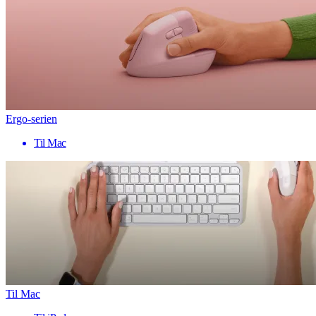
Ergo-serien
Til Mac
Til Mac