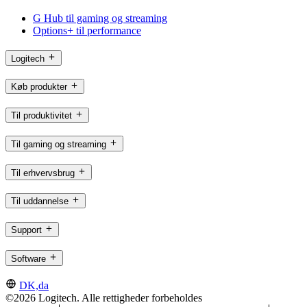
G Hub til gaming og streaming
Options+ til performance
Logitech
Køb produkter
Til produktivitet
Til gaming og streaming
Til erhvervsbrug
Til uddannelse
Support
Software
DK,da
©2026 Logitech. Alle rettigheder forbeholdes