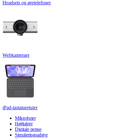
Headsets og øretelefoner
Webkameraer
iPad-tastaturetuier
Mikrofoner
Højttalere
Digitale penne
Simuleringsudstyr