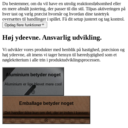
Du bestemmer, om du vil have en utrolig reaktionsfølsomhed eller
en mere afmålt justering, der passer til din stil. Tilpas aktiveringen på
hver tast og vælg præcist hvornår og hvordan dine tastetryk
oversættes til handlinger i spillet. Få dit setup justeret og tag kontrol.
Opdag flere funktioner
Høj ydeevne. Ansvarlig udvikling.
Vi udvikler vores produkter med henblik på hastighed, præcision og
høj ydeevne, alt imens vi tager hensyn til bæredygtighed som et
nøglekriterium i alle trin i produktudviklingsprocessen.
Aluminium betyder noget
Aluminium er lige blevet mere cool
Emballage betyder noget
Det handler ikke kun om det, der er inden i kassen