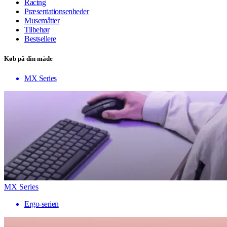
Racing
Præsentationsenheder
Musemåtter
Tilbehør
Bestsellere
Køb på din måde
MX Series
MX Series
Ergo-serien