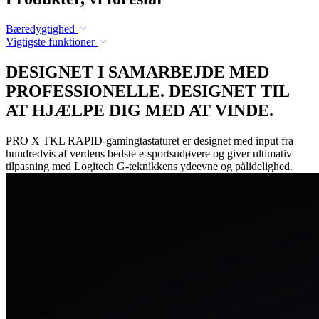
Bæredygtighed
Vigtigste funktioner
DESIGNET I SAMARBEJDE MED
PROFESSIONELLE. DESIGNET TIL
AT HJÆLPE DIG MED AT VINDE.
PRO X TKL RAPID-gamingtastaturet er designet med input fra
hundredvis af verdens bedste e-sportsudøvere og giver ultimativ
tilpasning med Logitech G-teknikkens ydeevne og pålidelighed.