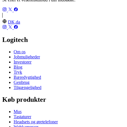
DK,da
Logitech
Om os
Jobmuligheder
Investorer
Blog
Tryk
Bæredygtighed
Genbrug
Tilgængelighed
Køb produkter
Mus
Tastaturer
Headsets og øretelefoner
Webkameraer