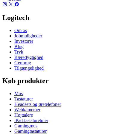
Logitech
Om os
Jobmuligheder
Investorer
Blog
Tryk
Bæredygtighed
Genbrug
Tilgængelighed
Køb produkter
Mus
Tastaturer
Headsets og øretelefoner
Webkameraer
Højttalere
iPad-tastaturetuier
Gamingmus
Gamingtastaturer