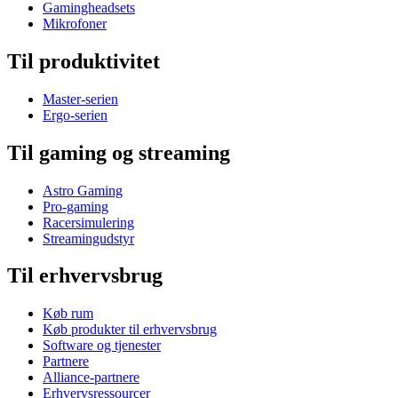
Gamingheadsets
Mikrofoner
Til produktivitet
Master-serien
Ergo-serien
Til gaming og streaming
Astro Gaming
Pro-gaming
Racersimulering
Streamingudstyr
Til erhvervsbrug
Køb rum
Køb produkter til erhvervsbrug
Software og tjenester
Partnere
Alliance-partnere
Erhvervsressourcer