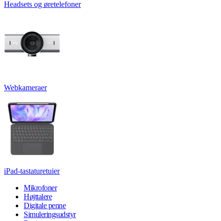
Headsets og øretelefoner
Webkameraer
iPad-tastaturetuier
Mikrofoner
Højttalere
Digitale penne
Simuleringsudstyr