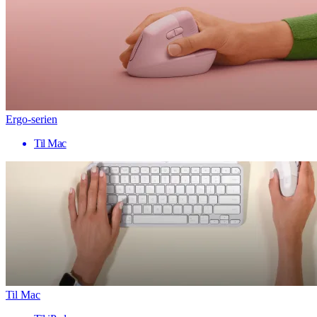
Ergo-serien
Til Mac
Til Mac