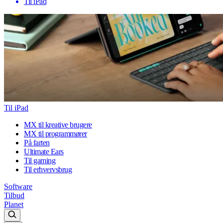
Til iPad
Til iPad
MX til kreative brugere
MX til programmører
På farten
Ultimate Ears
Til gaming
Til erhvervsbrug
Software
Tilbud
Planet